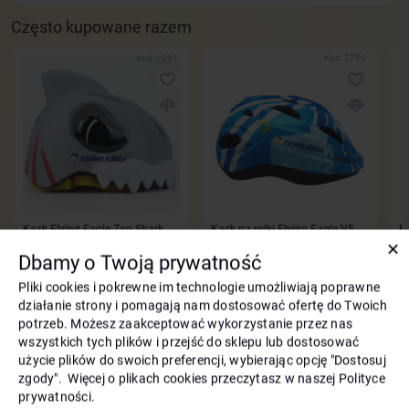
Często kupowane razem
Kod: 2381
Kod: 2730
Kask Flying Eagle Zoo Shark
Kask na rolki Flying Eagle V5
P
S/M (48-54 cm)
Junior niebieskie S/M (48-54
Fl
✕
Dbamy o Twoją prywatność
cm)
3
zł
zł
180
75
-20%
-20%
144
60
Pliki cookies i pokrewne im technologie umożliwiają poprawne
zł
zł
działanie strony i pomagają nam dostosować ofertę do Twoich
potrzeb. Możesz zaakceptować wykorzystanie przez nas
wszystkich tych plików i przejść do sklepu lub dostosować
Opis Rolki dla dzieci Rolki Regulowane Flying
użycie plików do swoich preferencji, wybierając opcję "Dostosuj
Eagle S3 Cosmo czarny
zgody". Więcej o plikach cookies przeczytasz w naszej Polityce
prywatności.
Rolki nadają się do fitnessu, freeskate i slalomu.