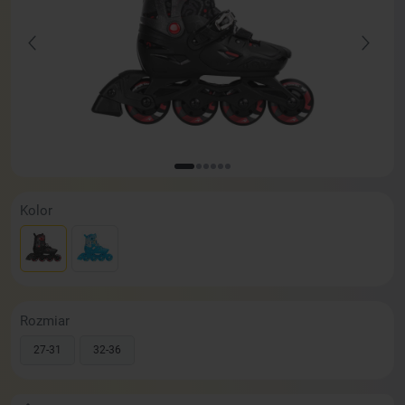
Kolor
Rozmiar
27-31
32-36