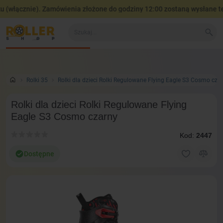
(włącznie). Zamówienia złożone do godziny 12:00 zostaną wysłane teg
Wszystko o produkcie
Dane techniczne
Opinie
Za
0
Rolki 35
Rolki dla dzieci Rolki Regulowane Flying Eagle S3 Cosmo cza
Rolki dla dzieci Rolki Regulowane Flying
Eagle S3 Cosmo czarny
Kod:
2447
Dostępne