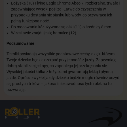
Łożyska (10) Flying Eagle Chrome Abec-7, rozbieralne, trwałe i
zapewniające wysoki poślizg. Łatwe do czyszczenia w
przypadku dostania się piasku lub wody, co przywraca ich
pełną funkcjonalność.
Do mocowania kół używane są ośki (11) o średnicy 8 mm.
W zestawie znajduje się hamulec (12).
Podsumowanie
Te rolki posiadają wszystkie podstawowe cechy, dzięki którym
Twoje dziecko będzie czerpać przyjemność z jazdy. Zapewniają
dobrą stabilizację stopy, co zapobiega jej przekręcaniu się.
Wysokiej jakości kółka z łożyskami gwarantują lekką i płynną
jazdę. Oprócz zwykłej jazdy dziecko będzie mogło również uczyć
się prostych trików — jakość i niezawodność tych rolek na to
pozwalają.