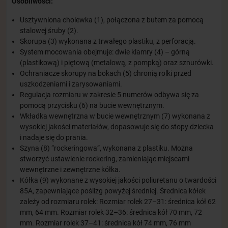
Osobliwości:
Usztywniona cholewka (1), połączona z butem za pomocą
stalowej śruby (2).
Skorupa (3) wykonana z trwałego plastiku, z perforacją.
System mocowania obejmuje: dwie klamry (4) – górną
(plastikową) i piętową (metalową, z pompką) oraz sznurówki.
Ochraniacze skorupy na bokach (5) chronią rolki przed
uszkodzeniami i zarysowaniami.
Regulacja rozmiaru w zakresie 5 numerów odbywa się za
pomocą przycisku (6) na bucie wewnętrznym.
Wkładka wewnętrzna w bucie wewnętrznym (7) wykonana z
wysokiej jakości materiałów, dopasowuje się do stopy dziecka
i nadaje się do prania.
Szyna (8) “rockeringowa”, wykonana z plastiku. Można
stworzyć ustawienie rockering, zamieniając miejscami
wewnętrzne i zewnętrzne kółka.
Kółka (9) wykonane z wysokiej jakości poliuretanu o twardości
85A, zapewniające poślizg powyżej średniej. Średnica kółek
zależy od rozmiaru rolek: Rozmiar rolek 27–31: średnica kół 62
mm, 64 mm. Rozmiar rolek 32–36: średnica kół 70 mm, 72
mm. Rozmiar rolek 37–41: średnica kół 74 mm, 76 mm