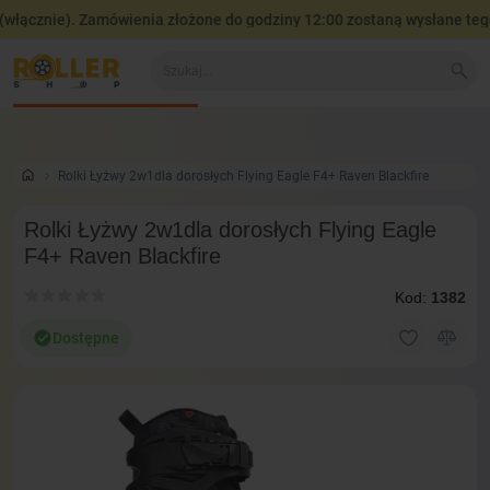
łącznie). Zamówienia złożone do godziny 12:00 zostaną wysłane tego 
Wszystko o produkcie
Wideo w 360°
Wideo opinie i testy
Rolki Łyżwy 2w1dla dorosłych Flying Eagle F4+ Raven Blackfire
Rolki Łyżwy 2w1dla dorosłych Flying Eagle
F4+ Raven Blackfire
Kod:
1382
Dostępne