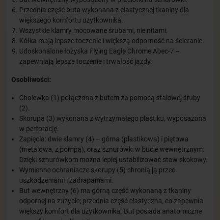
Przednia część buta wykonana z elastycznej tkaniny dla
większego komfortu użytkownika.
Wszystkie klamry mocowane śrubami, nie nitami.
Kółka mają lepsze toczenie i większą odporność na ścieranie.
Udoskonalone łożyska Flying Eagle Chrome Abec-7 –
zapewniają lepsze toczenie i trwałość jazdy.
Osobliwości:
Cholewka (1) połączona z butem za pomocą stalowej śruby
(2).
Skorupa (3) wykonana z wytrzymałego plastiku, wyposażona
w perforację.
Zapięcia: dwie klamry (4) – górna (plastikowa) i piętowa
(metalowa, z pompą), oraz sznurówki w bucie wewnętrznym.
Dzięki sznurówkom można lepiej ustabilizować staw skokowy.
Wymienne ochraniacze skorupy (5) chronią ją przed
uszkodzeniami i zadrapaniami.
But wewnętrzny (6) ma górną część wykonaną z tkaniny
odpornej na zużycie; przednia część elastyczna, co zapewnia
większy komfort dla użytkownika. But posiada anatomiczne