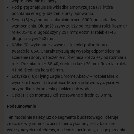
wyprofilowanie dla pięty.
Pod piętą znajduje się wkładka amortyzująca (7), która
pochłania energię uderzenia przy lądowaniu.
Szyna (8) wykonana z aluminium serii 6000, posiada dwa
wzmocnienia. Długość szyny zależy od rozmiaru rolki: Rozmiar
rolek 35-40, długość szyny 231 mm; Rozmiar rolek 41-46,
długość szyny 243 mm.
Kółka (9): wykonane z wysokiej jakości poliuretanu o
twardości 85A. Charakteryzują się wysoką odpornością na
ścieranie i dobrym toczeniem. Średnica kół zależy od rozmiaru
rolki: Rozmiar rolek 35-40, średnica koła 76 mm; Rozmiar rolek
41-46, średnica koła 80 mm.
Łożyska (10): Flying Eagle Chrome Abec-7 – rozbieralne, o
wysokim toczeniu i trwałości. Można je łatwo wyczyścić w
przypadku zabrudzenia piaskiem lub wodą.
Ośki (11) do montażu kół stosowane o średnicy 8 mm.
Podsumowanie
Ten model nie należy już do segmentu budżetowego i oferuje
znacznie więcej możliwości. Liner wykonany jest z bardziej
wytrzymałych materiałów, ma lepszą perforację, a jego przednia