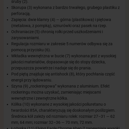
śruby (2).
Skorupa (3) wykonana z bardzo trwałego, grubego plastiku z
perforacją.
Zapięcia: dwie klamry (4) — górna (plastikowa) i piętowa
(metalowa, z pompką), sznurówki oraz pasek na rzep.
Ochraniacze (5) chronią rolki przed uszkodzeniami i
zarysowaniami.
Regulacja rozmiaru w zakresie 5 numerów odbywa się za
pomocą przycisku (6).
Wkładka wewnętrzna w bucie (7) wykonana jest z wysokiej
jakości materiałów, dopasowuje się do stopy dziecka,
przepuszcza powietrze i nadaje się do prania.
Pod piętą znajduje się antishock (8), który pochłania część
energii przy lądowaniu.
Szyna (9) „rockeringowa” wykonana z aluminium. Efekt
rockeringu można uzyskać, zamieniając miejscami
wewnętrzne i zewnętrzne kółka.
Kółka (10) wykonane z wysokiej jakości poliuretanu o
twardości 85A, charakteryzują się doskonałym poślizgiem.
Średnica kół zależy od rozmiaru rolek: rozmiar 27–31 — 62
mm, 64 mm; rozmiar 32–36 — 70 mm, 72 mm.
Łożyska (11) Flying Eagle Chrome Abec-7 zapewniają wysoki