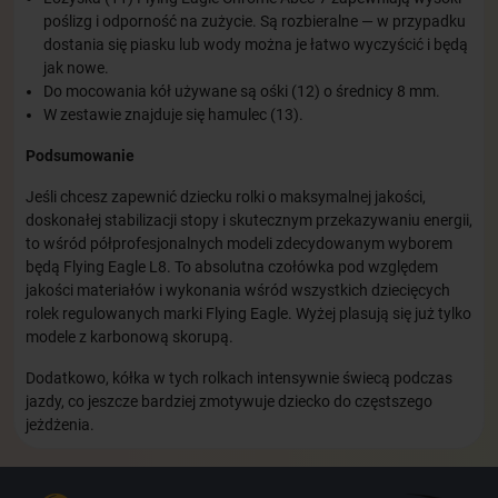
poślizg i odporność na zużycie. Są rozbieralne — w przypadku
dostania się piasku lub wody można je łatwo wyczyścić i będą
jak nowe.
Do mocowania kół używane są ośki (12) o średnicy 8 mm.
W zestawie znajduje się hamulec (13).
Podsumowanie
Jeśli chcesz zapewnić dziecku rolki o maksymalnej jakości,
doskonałej stabilizacji stopy i skutecznym przekazywaniu energii,
to wśród półprofesjonalnych modeli zdecydowanym wyborem
będą Flying Eagle L8. To absolutna czołówka pod względem
jakości materiałów i wykonania wśród wszystkich dziecięcych
rolek regulowanych marki Flying Eagle. Wyżej plasują się już tylko
modele z karbonową skorupą.
Dodatkowo, kółka w tych rolkach intensywnie świecą podczas
jazdy, co jeszcze bardziej zmotywuje dziecko do częstszego
jeżdżenia.