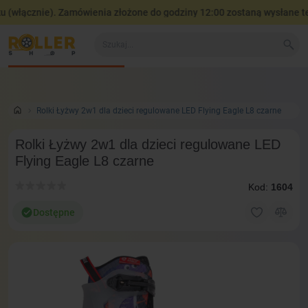
włącznie). Zamówienia złożone do godziny 12:00 zostaną wysłane teg
Wszystko o produkcie
Wideo w 360°
Wideo opinie i testy
Rolki Łyżwy 2w1 dla dzieci regulowane LED Flying Eagle L8 czarne
Rolki Łyżwy 2w1 dla dzieci regulowane LED
Flying Eagle L8 czarne
Kod:
1604
Dostępne