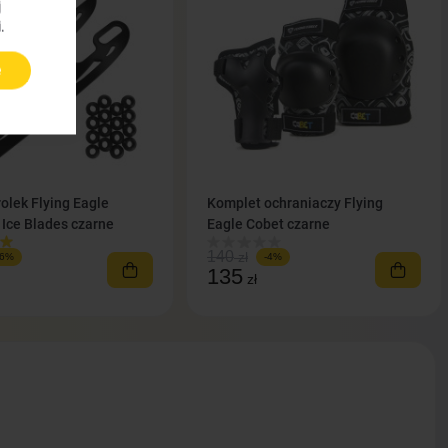
j
.
e
rolek Flying Eagle
Komplet ochraniaczy Flying
 Ice Blades czarne
Eagle Cobet czarne
140
zł
-6%
-4%
135
zł