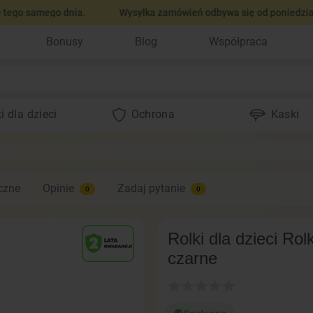
samego dnia.
Wysyłka zamówień odbywa się od poniedziałku do 
Bonusy
Blog
Współpraca
i dla dzieci
Ochrona
Kaski
czne
Opinie
Zadaj pytanie
0
0
Rolki dla dzieci Ro
czarne