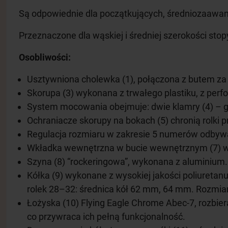
Są odpowiednie dla początkujących, średniozaawan
Przeznaczone dla wąskiej i średniej szerokości stop
Osobliwości:
Usztywniona cholewka (1), połączona z butem za 
Skorupa (3) wykonana z trwałego plastiku, z perfo
System mocowania obejmuje: dwie klamry (4) – gó
Ochraniacze skorupy na bokach (5) chronią rolki 
Regulacja rozmiaru w zakresie 5 numerów odbywa
Wkładka wewnętrzna w bucie wewnętrznym (7) wyko
Szyna (8) “rockeringowa”, wykonana z aluminium.
Kółka (9) wykonane z wysokiej jakości poliuretanu
rolek 28–32: średnica kół 62 mm, 64 mm. Rozmiar
Łożyska (10) Flying Eagle Chrome Abec-7, rozbier
co przywraca ich pełną funkcjonalność.