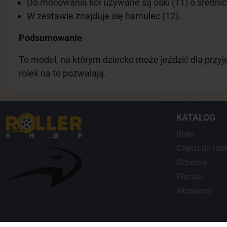
Do mocowania kół używane są ośki (11) o średni
W zestawie znajduje się hamulec (12).
Podsumowanie
To model, na którym dziecko może jeździć dla przyj
rolek na to pozwalają.
KATALOG
Rolki
Сzęści do role
Ochrona
Plecaki
Akcesoria