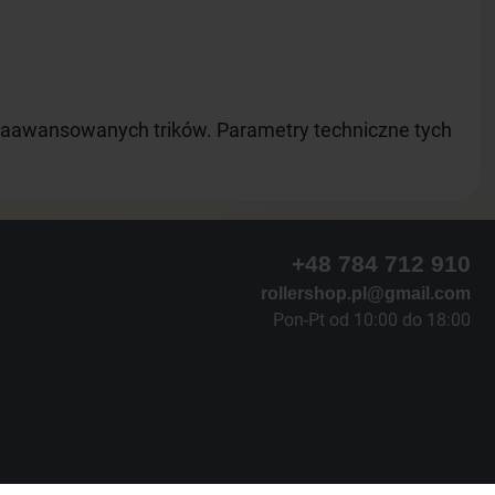
o zaawansowanych trików. Parametry techniczne tych
+48 784 712 910
rollershop.pl@gmail.com
Pon-Pt od 10:00 do 18:00