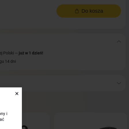
Do kosza
ej Polski —
już w 1 dzień!
gu 14 dni
✕
ny i
ać