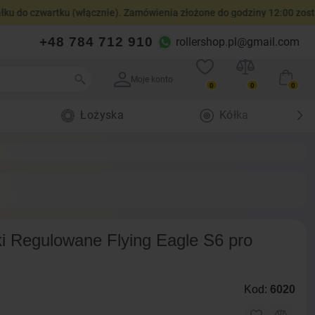
czwartku (włącznie). Zamówienia złożone do godziny 12:00 zostaną wy
+48 784 712 910
rollershop.pl@gmail.com
Moje konto
0
0
0
Łożyska
Kółka
lki Regulowane Flying Eagle S6 pro
Kod:
6020