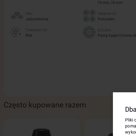
74 mm, 76 mm
Ośki
Materiał kół
Jednostronne
Poliuretan
Twardość kół
Łożyska
85А
Flying Eagle Chrome A
Często kupowane razem
Dba
Pliki
poma
wykor