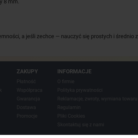
cy 8 mm.
emności, a jeśli zechce — nauczyć się prostych i średni
ZAKUPY
INFORMACJE
Płatność
O firmie
k
Współpraca
Polityka prywatności
Gwarancja
Reklamacje, zwroty, wymiana towaru
Dostawa
Regulamin
Promocje
Pliki Cookies
Skontaktuj się z nami