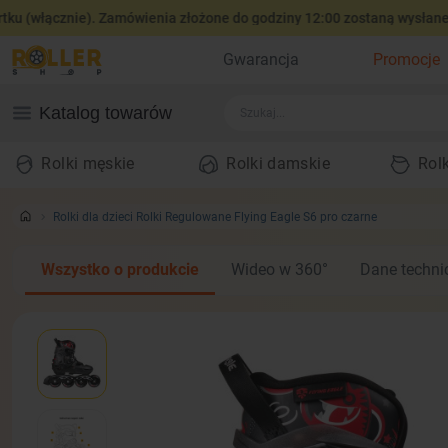
ącznie). Zamówienia złożone do godziny 12:00 zostaną wysłane tego 
Gwarancja
Promocje
Katalog towarów
Rolki męskie
Rolki damskie
Rolk
Rolki dla dzieci Rolki Regulowane Flying Eagle S6 pro czarne
Wszystko o produkcie
Wideo w 360°
Dane techni