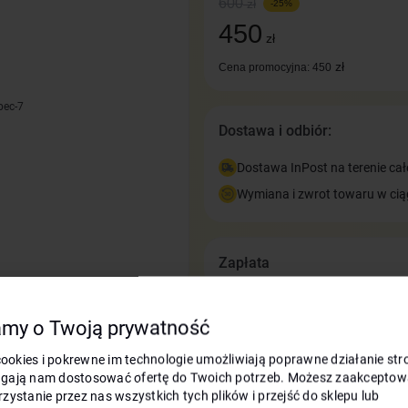
600
zł
-25%
450
zł
zł
Cena promocyjna: 450
bec-7
Dostawa i odbiór:
Dostawa InPost na terenie cał
Wymiana i zwrot towaru w cią
Zapłata
my o Twoją prywatność
 cookies i pokrewne im technologie umożliwiają poprawne działanie stro
gają nam dostosować ofertę do Twoich potrzeb. Możesz zaakceptow
zystanie przez nas wszystkich tych plików i przejść do sklepu lub