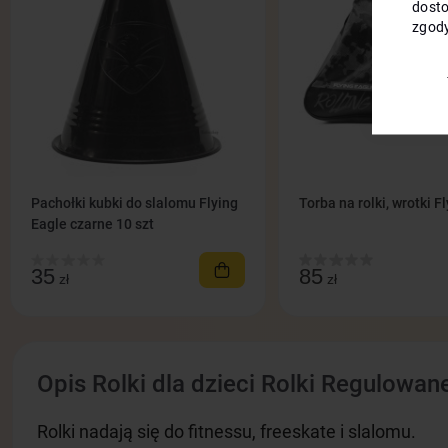
dosto
zgody
Pachołki kubki do slalomu Flying
Torba na rolki, wrotki F
Eagle czarne 10 szt
35
85
zł
zł
Opis Rolki dla dzieci Rolki Regulowan
Rolki nadają się do fitnessu, freeskate i slalomu.