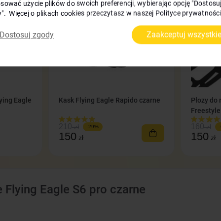
sować użycie plików do swoich preferencji, wybierając opcję "Dostosu
". Więcej o plikach cookies przeczytasz w naszej Polityce prywatności
Dostosuj zgody
Zaakceptuj wszystki
lying Eagle
Kask Flying Eagle Rapido czarne
Płozy do 
Freestyle
210
160
zł
zł
-29%
150
150
zł
zł
e Flying Eagle S6 pro czarne