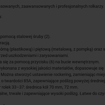
sowanych, zaawansowanych i profesjonalnych rolkarzy.
y.
pomocą stalowej śruby (2).
racją.
rną (plastikową) i piętową (metalową, z pompką) oraz 
przed uszkodzeniami i zarysowaniami.
 się za pomocą przycisku (6) na bucie wewnętrznym.
nana z wysokiej jakości materiałów, dopasowuje się do 
 Można stworzyć ustawienie rockering, zamieniając mie
 o twardości 85A, zapewniające poślizg powyżej średniej
 rolek 33–37: średnica kół 70 mm, 72 mm.
alne, trwałe i zapewniające wysoki poślizg. Łatwe do cz