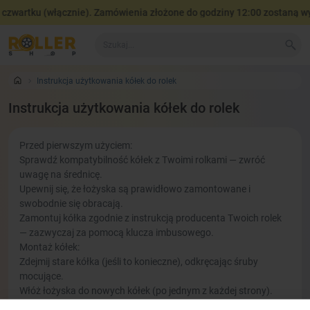
czwartku (włącznie). Zamówienia złożone do godziny 12:00 zostaną wy
Instrukcja użytkowania kółek do rolek
Instrukcja użytkowania kółek do rolek
Przed pierwszym użyciem:
Sprawdź kompatybilność kółek z Twoimi rolkami — zwróć
uwagę na średnicę.
Upewnij się, że łożyska są prawidłowo zamontowane i
swobodnie się obracają.
Zamontuj kółka zgodnie z instrukcją producenta Twoich rolek
— zazwyczaj za pomocą klucza imbusowego.
Montaż kółek:
Zdejmij stare kółka (jeśli to konieczne), odkręcając śruby
mocujące.
Włóż łożyska do nowych kółek (po jednym z każdej strony).
Zamontuj kółka do ramy rolek i dokładnie dokręć śruby, ale nie