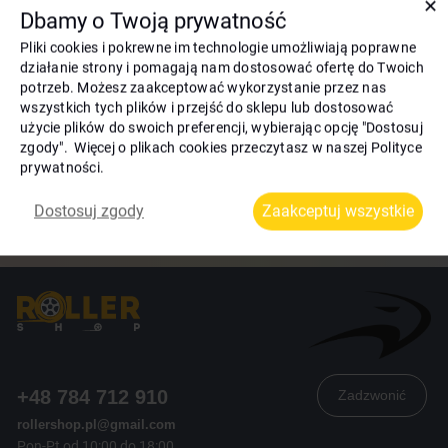
✕
za mocno — kółka powinny swobodnie się obracać.
Dbamy o Twoją prywatność
Konserwacja i pielęgnacja:
Pliki cookies i pokrewne im technologie umożliwiają poprawne
Sprawdzaj stan kółek — w przypadku pęknięć lub
działanie strony i pomagają nam dostosować ofertę do Twoich
nierównomiernego zużycia należy je wymienić.
potrzeb. Możesz zaakceptować wykorzystanie przez nas
Aby zużycie było równomierne, zaleca się okresowo zamieniać
wszystkich tych plików i przejść do sklepu lub dostosować
miejscami przednie i tylne kółka.
użycie plików do swoich preferencji, wybierając opcję "Dostosuj
Ważne:
zgody". Więcej o plikach cookies przeczytasz w naszej Polityce
Unikaj jazdy po żwirze, piasku i mokrej nawierzchni — to
prywatności.
przedłuży żywotność kółek i łożysk.
Jeśli podczas jazdy pojawią się trudności (hałas, opór),
Dostosuj zgody
Zaakceptuj wszystkie
sprawdź stan łożysk i mocowanie.
+48 784 712 910
Zadzwonić
rollershop.pl@gmail.com
Pon-Pt od 10:00 do 18:00