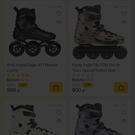
Kod: 1304
Kod: 1276
Rolki Flying Eagle X7T Reaver
Flying Eagle FALCON Pro 20
czarne
Years Special Edition złote
Bonusy
50 zł
Bonusy
45 zł
1350
1100
-26%
-18%
999
900
zł
zł
Kod: 1236
Kod: 1267