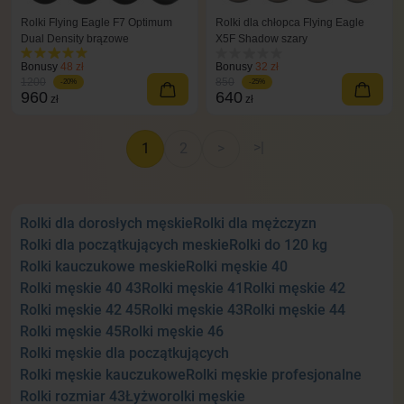
Rolki Flying Eagle F7 Optimum
Rolki dla chłopca Flying Eagle
Dual Density brązowe
X5F Shadow szary
Bonusy
48 zł
Bonusy
32 zł
1200
850
-20%
-25%
960
640
zł
zł
>|
1
2
>
Rolki dla dorosłych męskie
Rolki dla mężczyzn
Rolki dla początkujących meskie
Rolki do 120 kg
Rolki kauczukowe meskie
Rolki męskie 40
Rolki męskie 40 43
Rolki męskie 41
Rolki męskie 42
Rolki męskie 42 45
Rolki męskie 43
Rolki męskie 44
Rolki męskie 45
Rolki męskie 46
Rolki męskie dla początkujących
Rolki męskie kauczukowe
Rolki męskie profesjonalne
Rolki rozmiar 43
Łyżworolki męskie