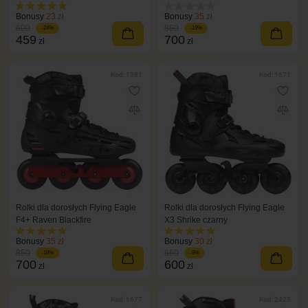
Bonusy
23 zł
Bonusy
35 zł
600
860
-24%
-19%
459
700
zł
zł
Kod: 1381
Kod: 1671
Rolki dla dorosłych Flying Eagle
Rolki dla dorosłych Flying Eagle
F4+ Raven Blackfire
X3 Shrike czarny
Bonusy
35 zł
Bonusy
30 zł
850
660
-18%
-9%
700
600
zł
zł
Kod: 1677
Kod: 2423