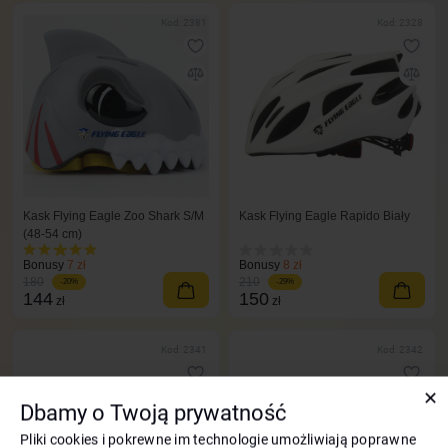
Kod: 2381
Kod: 2328
Kask Flying Eagle Zoo Shark S/M
Kask Flying Eagle Rapido Biały
(48-54 cm)
Bonusy
7 zł
Bonusy
8 zł
180
210
-20%
-29%
144
150
zł
zł
Kod: 2341
Kod: 2342
✕
Dbamy o Twoją prywatność
Pliki cookies i pokrewne im technologie umożliwiają poprawne