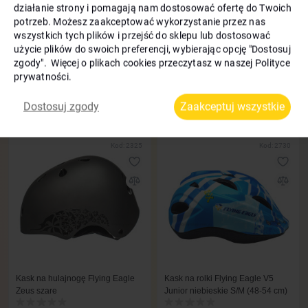
działanie strony i pomagają nam dostosować ofertę do Twoich
potrzeb. Możesz zaakceptować wykorzystanie przez nas
wszystkich tych plików i przejść do sklepu lub dostosować
użycie plików do swoich preferencji, wybierając opcję "Dostosuj
zgody". Więcej o plikach cookies przeczytasz w naszej Polityce
Kask Flying Eagle Rapido czarne
Kask Flying Eagle Rapido różowe
prywatności.
Bonusy
8 zł
Bonusy
8 zł
210
210
-29%
-29%
Dostosuj zgody
Zaakceptuj wszystkie
150
150
zł
zł
Kod: 2325
Kod: 2730
Kask na hulajnogę Flying Eagle
Kask na rolki Flying Eagle V5
Zeus szare
Junior niebieskie S/M (48-54 cm)