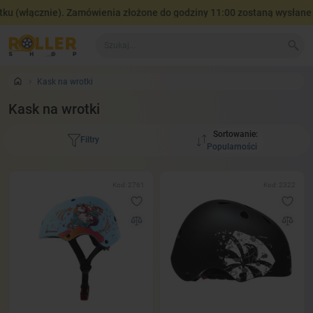
 (włącznie). Zamówienia złożone do godziny 11:00 zostaną wysłane te
Kask na wrotki
Kask na wrotki
Sortowanie:
Filtry
Kod: 2761
Kod: 2322