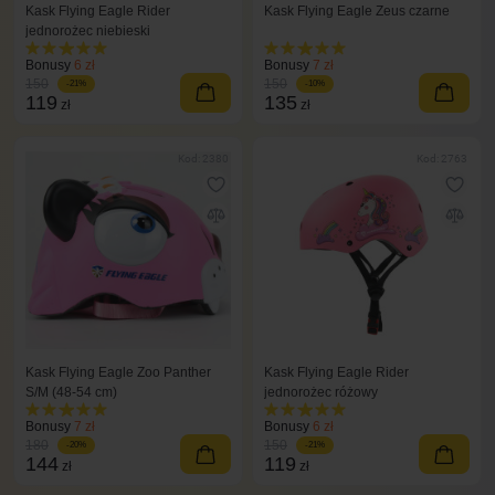
Kask Flying Eagle Rider
Kask Flying Eagle Zeus czarne
jednorożec niebieski
Bonusy
6 zł
Bonusy
7 zł
150
150
-21%
-10%
119
135
zł
zł
Kod: 2380
Kod: 2763
Kask Flying Eagle Zoo Panther
Kask Flying Eagle Rider
S/M (48-54 cm)
jednorożec różowy
Bonusy
7 zł
Bonusy
6 zł
180
150
-20%
-21%
144
119
zł
zł