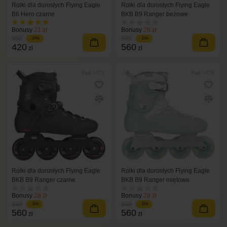
Rolki dla dorosłych Flying Eagle
Rolki dla dorosłych Flying Eagle
B6 Hero czarne
BKB B9 Ranger beżowe
Bonusy
21 zł
Bonusy
28 zł
550
630
-24%
-11%
420
560
zł
zł
Kod: 1471
Kod: 1473
Rolki dla dorosłych Flying Eagle
Rolki dla dorosłych Flying Eagle
BKB B9 Ranger czarne
BKB B9 Ranger miętowe
Bonusy
28 zł
Bonusy
28 zł
630
630
-11%
-11%
560
560
zł
zł