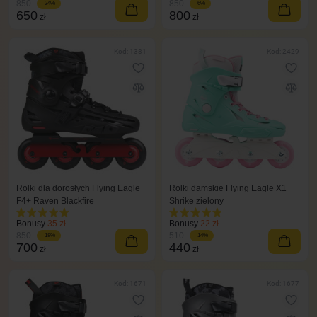
850
850
-24%
-6%
650
800
zł
zł
Kod: 1381
Kod: 2429
Rolki dla dorosłych Flying Eagle
Rolki damskie Flying Eagle X1
F4+ Raven Blackfire
Shrike zielony
Bonusy
35 zł
Bonusy
22 zł
850
510
-18%
-14%
700
440
zł
zł
Kod: 1671
Kod: 1677