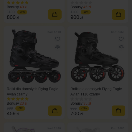
Bonusy
40 zł
Bonusy
45 zł
1100
1100
-27%
-18%
800
900
zł
zł
Kod: 5610
Kod: 5669
Rolki dla dorosłych Flying Eagle
Rolki dla dorosłych Flying Eagle
Avian czarny
Avian T110 czarny
Bonusy
23 zł
Bonusy
35 zł
600
860
-24%
-19%
459
700
zł
zł
Kod: 2480
Kod: 2480