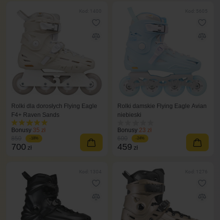
Kod: 1400
Kod: 5605
Rolki dla dorosłych Flying Eagle
Rolki damskie Flying Eagle Avian
F4+ Raven Sands
niebieski
Bonusy
35 zł
Bonusy
23 zł
850
600
-18%
-24%
700
459
zł
zł
Kod: 1304
Kod: 1276