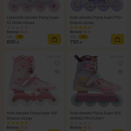
Łyżworolki damskie Flying Eagle
Rolki damskie Flying Eagle F5S+
X3 Shrike różowe
Eclipse różowy
Bonusy
30 zł
Bonusy
38 zł
660
950
-9%
-21%
600
750
zł
zł
Kod: 2400
Kod: 2408
Rolki damskie Flying Eagle X5F
Rolki damskie Flying Eagle X5S
Shadow różowy
SHRIKE PRO FUNKY
Bonusy
33 zł
Bonusy
40 zł