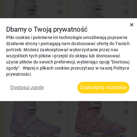
✕
Dbamy o Twoją prywatność
Pliki cookies i pokrewne im technologie umożliwiają poprawne
działanie strony i pomagają nam dostosować ofertę do Twoich
potrzeb. Możesz zaakceptować wykorzystanie przez nas
Rolki Flying Eagle X7F Reaver
Rolki Flying Eagle X7F Reaver
wszystkich tych plików i przejść do sklepu lub dostosować
biały
biały 2026
użycie plików do swoich preferencji, wybierając opcję "Dostosuj
zgody". Więcej o plikach cookies przeczytasz w naszej Polityce
Bonusy
45 zł
Bonusy
45 zł
prywatności.
1200
1200
-25%
-25%
900
900
zł
zł
Dostosuj zgody
Zaakceptuj wszystkie
Kod: 1273
Kod: 1333