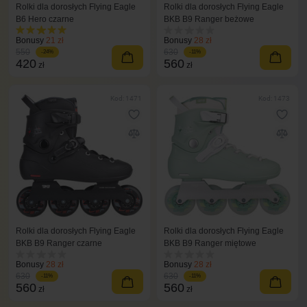
Rolki dla dorosłych Flying Eagle
Rolki dla dorosłych Flying Eagle
B6 Hero czarne
BKB B9 Ranger beżowe
Bonusy
21 zł
Bonusy
28 zł
550
630
-24%
-11%
420
560
zł
zł
Kod: 1471
Kod: 1473
Rolki dla dorosłych Flying Eagle
Rolki dla dorosłych Flying Eagle
BKB B9 Ranger czarne
BKB B9 Ranger miętowe
Bonusy
28 zł
Bonusy
28 zł
630
630
-11%
-11%
560
560
zł
zł