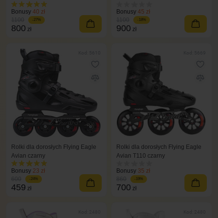
Bonusy
40 zł
Bonusy
45 zł
1100
1100
-27%
-18%
800
900
zł
zł
Kod: 5610
Kod: 5669
Rolki dla dorosłych Flying Eagle
Rolki dla dorosłych Flying Eagle
Avian czarny
Avian T110 czarny
Bonusy
23 zł
Bonusy
35 zł
600
860
-24%
-19%
459
700
zł
zł
Kod: 2480
Kod: 2480