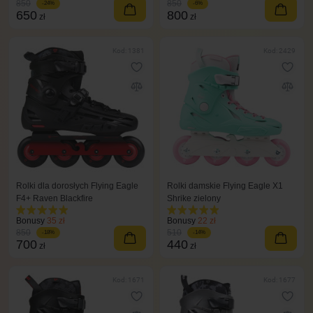
850
850
-24%
-6%
650
800
zł
zł
Kod: 1381
Kod: 2429
Rolki dla dorosłych Flying Eagle
Rolki damskie Flying Eagle X1
F4+ Raven Blackfire
Shrike zielony
Bonusy
35 zł
Bonusy
22 zł
850
510
-18%
-14%
700
440
zł
zł
Kod: 1671
Kod: 1677