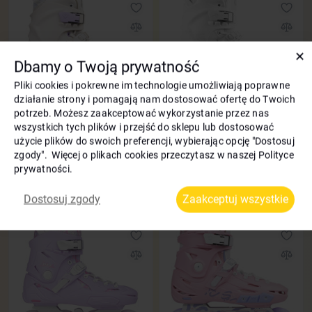
✕
Dbamy o Twoją prywatność
Pliki cookies i pokrewne im technologie umożliwiają poprawne
działanie strony i pomagają nam dostosować ofertę do Twoich
potrzeb. Możesz zaakceptować wykorzystanie przez nas
Rolki Flying Eagle X7F Reaver
Rolki Flying Eagle X7F Reaver
wszystkich tych plików i przejść do sklepu lub dostosować
biały
biały 2026
użycie plików do swoich preferencji, wybierając opcję "Dostosuj
zgody". Więcej o plikach cookies przeczytasz w naszej Polityce
Bonusy
45 zł
Bonusy
45 zł
prywatności.
1200
1200
-25%
-25%
900
900
zł
zł
Dostosuj zgody
Zaakceptuj wszystkie
Kod: 1273
Kod: 1333