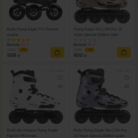
Rolki Flying Eagle X7T Reaver
Flying Eagle FALCON Pro 20
czarne
Years Special Edition złote
Bonusy
50 zł
Bonusy
45 zł
1350
1100
-26%
-18%
999
900
zł
zł
Kod: 1236
Kod: 1267
Rolki dla chłopca Flying Eagle
Rolki Flying Eagle FALCON Pro
Falcon PRO białe
20 Years Special Edition szare