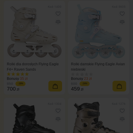
Kod: 1400
Kod: 5605
Rolki dla dorosłych Flying Eagle
Rolki damskie Flying Eagle Avian
F4+ Raven Sands
niebieski
Bonusy
35 zł
Bonusy
23 zł
850
600
-18%
-24%
700
459
zł
zł
Kod: 1304
Kod: 1276