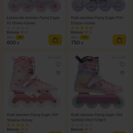
Łyżworolki damskie Flying Eagle
Rolki damskie Flying Eagle F5S+
X3 Shrike różowe
Eclipse różowy
Bonusy
30 zł
Bonusy
38 zł
660
950
-9%
-21%
600
750
zł
zł
Kod: 2400
Kod: 2408
Rolki damskie Flying Eagle X5F
Rolki damskie Flying Eagle X5S
Shadow różowy
SHRIKE PRO FUNKY
Bonusy
33 zł
Bonusy
40 zł