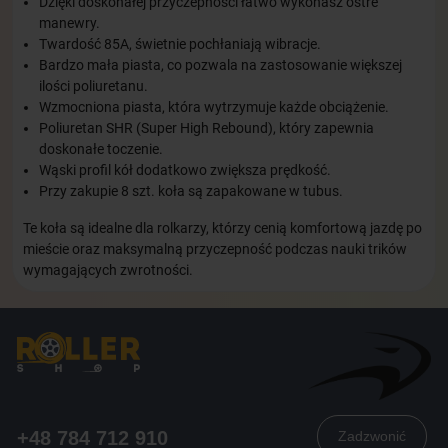
Dzięki doskonałej przyczepności łatwo wykonasz ostre
manewry.
Twardość 85A, świetnie pochłaniają wibracje.
Bardzo mała piasta, co pozwala na zastosowanie większej
ilości poliuretanu.
Wzmocniona piasta, która wytrzymuje każde obciążenie.
Poliuretan SHR (Super High Rebound), który zapewnia
doskonałe toczenie.
Wąski profil kół dodatkowo zwiększa prędkość.
Przy zakupie 8 szt. koła są zapakowane w tubus.
Te koła są idealne dla rolkarzy, którzy cenią komfortową jazdę po
mieście oraz maksymalną przyczepność podczas nauki trików
wymagających zwrotności.
+48 784 712 910
Zadzwonić