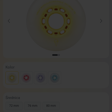
Kolor
Średnica
72 mm
76 mm
80 mm