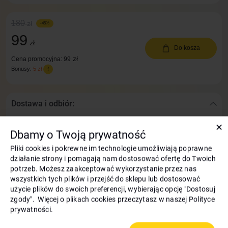
180
zł
-45%
99
zł
Do kosza
zł
Cena promocyjna: 99
Bonusy:
5 zł
Dostawa i odbiór:
Dostawa InPost na terenie całej Polski —
już w 1 dzień!
✕
Dbamy o Twoją prywatność
Wymiana i zwrot towaru w ciągu 14 dni
Pliki cookies i pokrewne im technologie umożliwiają poprawne
działanie strony i pomagają nam dostosować ofertę do Twoich
potrzeb. Możesz zaakceptować wykorzystanie przez nas
Zapłata
wszystkich tych plików i przejść do sklepu lub dostosować
użycie plików do swoich preferencji, wybierając opcję "Dostosuj
Często kupowane razem
zgody". Więcej o plikach cookies przeczytasz w naszej Polityce
prywatności.
Kod: 9879
Kod: 9880