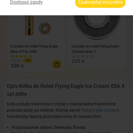
Dostosuj zgody
Zaakceptuj wszystkie
Łożyska do rolek Flying Eagle
Łożyska do rolek Flying Eagle
Abec-9 Pro żółte
Chrome Abec-7
110
zł
160
zł
-6%
150
zł
Opis Kółka do Rolek Flying Eagle Ice Cream 85A 4
szt żółte
Koła zostały stworzone z myślą o maksymalnym komforcie
podczas jazdy po mieście. Różnią się od
Flying Eagle Crocanti
twardością i lepszą przyczepnością do nawierzchni.
Przeznaczenie: slalom, freeskate, fitness.