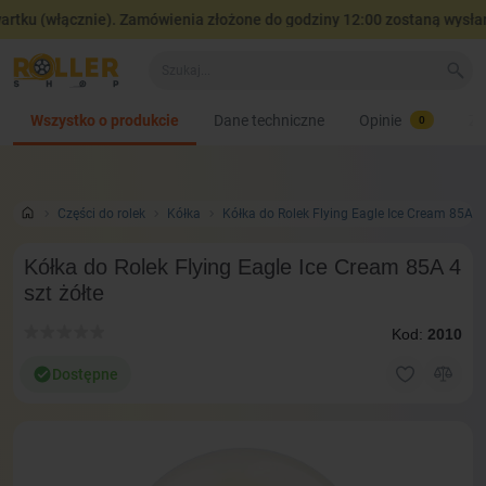
tku (włącznie). Zamówienia złożone do godziny 12:00 zostaną wysłane
Wszystko o produkcie
Dane techniczne
Opinie
Za
0
Сzęści do rolek
Kółka
Kółka do Rolek Flying Eagle Ice Cream 85A 4 
Kółka do Rolek Flying Eagle Ice Cream 85A 4
szt żółte
Kod:
2010
Dostępne