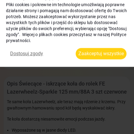
Bonusy:
20 zł
Pliki cookies i pokrewne im technologie umożliwiają poprawne
działanie strony i pomagają nam dostosować ofertę do Twoich
potrzeb. Możesz zaakceptować wykorzystanie przez nas
Dostawa i odbiór:
wszystkich tych plików i przejść do sklepu lub dostosować
użycie plików do swoich preferencji, wybierając opcję "Dostosuj
zgody". Więcej o plikach cookies przeczytasz w naszej Polityce
Dostawa InPost na terenie całej Polski —
już w 1 dzień!
prywatności.
Wymiana i zwrot towaru w ciągu 14 dni
Dostosuj zgody
Zaakceptuj wszystkie
Zapłata
Opis Świecące - iskrzące koła do rolek FE
Lazerwheelz-Sparkle 125 mm/88A 3 szt czerwone
Te same koła Lazerwheelz, ale teraz mają rdzenie z krzemu. Przy
gwałtownym hamowaniu spod kół będą wyskakiwać iskry.
Te koła dostarczą niesamowite emocji podczas jazdy.
Wyposażone są w jasne diody LED.