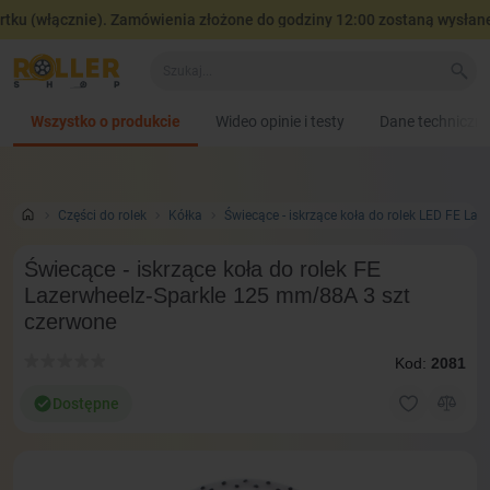
ku (włącznie). Zamówienia złożone do godziny 12:00 zostaną wysłane 
Wszystko o produkcie
Wideo opinie i testy
Dane techniczn
Сzęści do rolek
Kółka
Świecące - iskrzące koła do rolek LED FE L
Świecące - iskrzące koła do rolek FE
Lazerwheelz-Sparkle 125 mm/88A 3 szt
czerwone
Kod:
2081
Dostępne