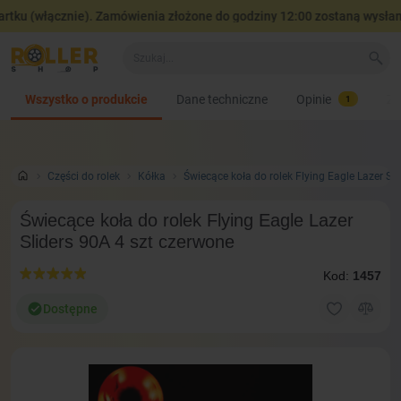
tku (włącznie). Zamówienia złożone do godziny 12:00 zostaną wysłane
Wszystko o produkcie
Dane techniczne
Opinie
Za
1
Сzęści do rolek
Kółka
Świecące koła do rolek Flying Eagle Lazer Sl
Świecące koła do rolek Flying Eagle Lazer
Sliders 90A 4 szt czerwone
Kod:
1457
Dostępne