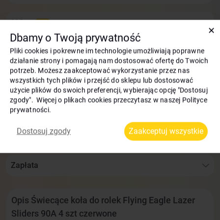
110
zł
-36%
✕
70
Dbamy o Twoją prywatność
zł
Do kosza
Pliki cookies i pokrewne im technologie umożliwiają poprawne
zł
Najniższa cena z 30 dni: 70
działanie strony i pomagają nam dostosować ofertę do Twoich
Bonusy:
4 zł
potrzeb. Możesz zaakceptować wykorzystanie przez nas
wszystkich tych plików i przejść do sklepu lub dostosować
użycie plików do swoich preferencji, wybierając opcję "Dostosuj
Dostawa i odbiór:
zgody". Więcej o plikach cookies przeczytasz w naszej Polityce
prywatności.
Dostawa InPost na terenie całej Polski —
już w 1 dzień!
Dostosuj zgody
Zaakceptuj wszystkie
Wymiana i zwrot towaru w ciągu 14 dni
Zapłata
Opis Świecące koła do rolek Flying Eagle Lazer
Sliders 90A 4 szt czerwone