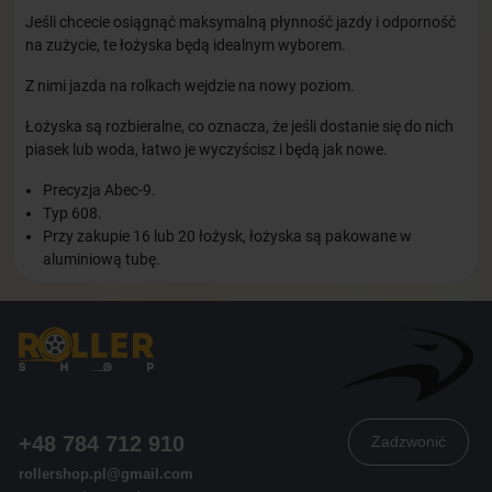
Jeśli chcecie osiągnąć maksymalną płynność jazdy i odporność
na zużycie, te łożyska będą idealnym wyborem.
Z nimi jazda na rolkach wejdzie na nowy poziom.
Łożyska są rozbieralne, co oznacza, że jeśli dostanie się do nich
piasek lub woda, łatwo je wyczyścisz i będą jak nowe.
Precyzja Abec-9.
Typ 608.
Przy zakupie 16 lub 20 łożysk, łożyska są pakowane w
aluminiową tubę.
+48 784 712 910
Zadzwonić
rollershop.pl@gmail.com