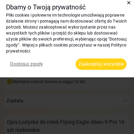
✕
Dbamy o Twoją prywatność
160
zł
-6%
Pliki cookies i pokrewne im technologie umożliwiają poprawne
działanie strony i pomagają nam dostosować ofertę do Twoich
150
zł
potrzeb. Możesz zaakceptować wykorzystanie przez nas
Do kosza
wszystkich tych plików i przejść do sklepu lub dostosować
zł
Najniższa cena z 30 dni: 150
użycie plików do swoich preferencji, wybierając opcję "Dostosuj
Bonusy:
8 zł
zgody". Więcej o plikach cookies przeczytasz w naszej Polityce
prywatności.
Dostawa i odbiór:
Dostosuj zgody
Zaakceptuj wszystkie
Dostawa InPost na terenie całej Polski —
już w 1 dzień!
Wymiana i zwrot towaru w ciągu 14 dni
Zapłata
Opis Łożyska do rolek Flying Eagle Abec-9 Pro 16
szt niebieskie