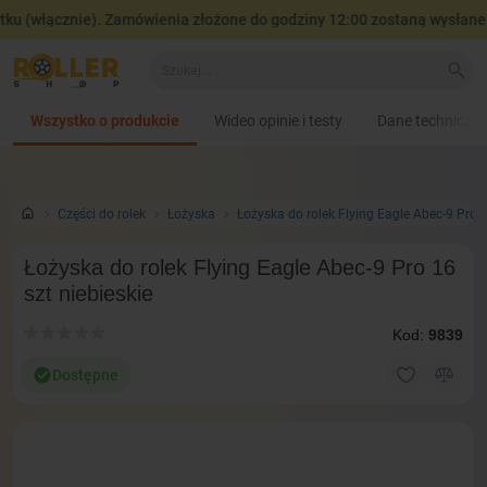
u (włącznie). Zamówienia złożone do godziny 12:00 zostaną wysłane 
Wszystko o produkcie
Wideo opinie i testy
Dane techniczn
Сzęści do rolek
Łożyska
Łożyska do rolek Flying Eagle Abec-9 Pro
Łożyska do rolek Flying Eagle Abec-9 Pro 16
szt niebieskie
Kod:
9839
Dostępne