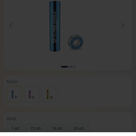
Kolor
Ilość
1 szt.
12 szt.
16 szt.
20 szt.