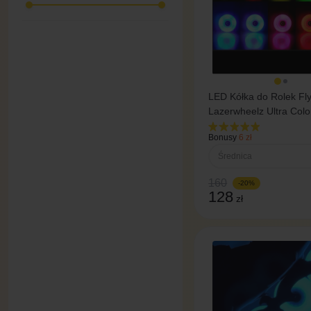
LED Kółka do Rolek Fly
Lazerwheelz Ultra Color
80 mm/88A 4 szt
Bonusy
6 zł
Średnica
160
-20%
128
zł