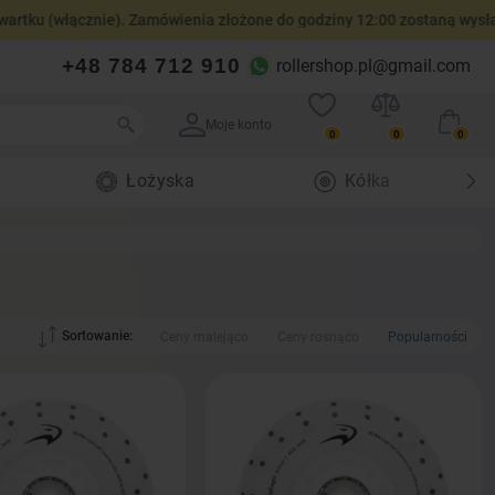
znie). Zamówienia złożone do godziny 12:00 zostaną wysłane tego sa
+48 784 712 910
rollershop.pl@gmail.com
Moje konto
0
0
0
Łożyska
Kółka
Sortowanie:
Ceny malejąco
Ceny rosnąco
Popularności