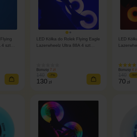
 Flying
LED Kółka do Rolek Flying Eagle
LED Kółka
 4 szt
Lazerwheelz Ultra 88A 4 szt
Lazerwhe
fioletowy
pomarań
Bonusy
7 zł
Bonusy
4 z
140
140
-7%
-50
130
70
zł
zł