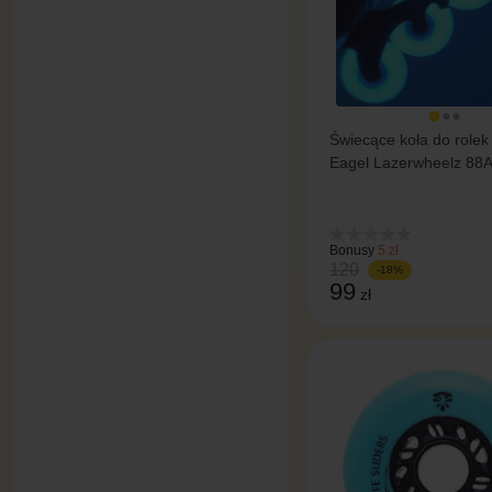
Świecące koła do rolek
Eagel Lazerwheelz 88A
niebieskie
Bonusy
5 zł
120
-18%
99
zł