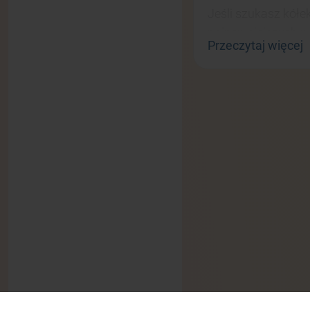
Jeśli szukasz kółek
najpewniejszych wy
Przeczytaj więcej
solidną amortyzacj
cieszą się renomą 
który gwarantuje m
lżej, płynniej i ba
oferuje świetny ko
wydajności toczeni
Wśród kółek Flying
to właśnie te kółk
Wersja czarna wyr
szybkim i pewnym p
odepchnięcie daje w
samej sile, Crocant
Flying Eagle wheels