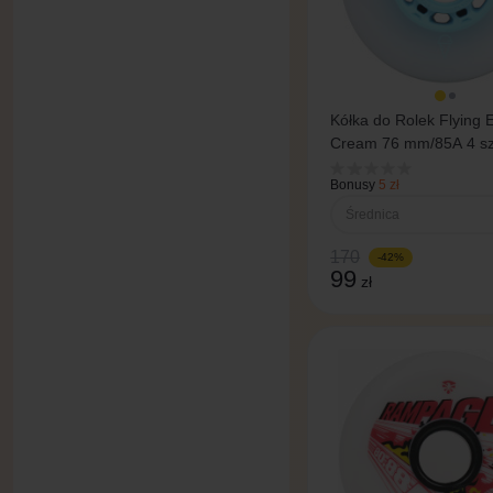
Kółka do Rolek Flying 
Cream 76 mm/85A 4 sz
niebieskie
Bonusy
5 zł
Średnica
170
-42%
99
zł