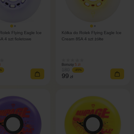
Rolek Flying Eagle Ice
Kółka do Rolek Flying Eagle Ice
 4 szt fioletowe
Cream 85A 4 szt żółte
ł
Bonusy
5 zł
180
%
-45%
99
zł