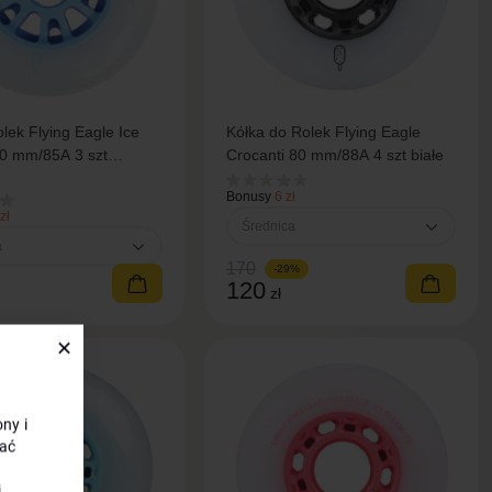
olek Flying Eagle Ice
Kółka do Rolek Flying Eagle
0 mm/85A 3 szt
Crocanti 80 mm/88A 4 szt białe
e
Bonusy
6 zł
zł
Średnica
a
170
-29%
120
zł
✕
ny i
ać
j