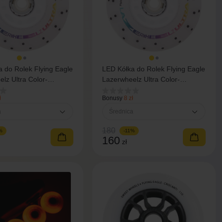
 do Rolek Flying Eagle
LED Kółka do Rolek Flying Eagle
lz Ultra Color-
Lazerwheelz Ultra Color-
sparks 76 mm/88A 4 szt
Shifting+sparks 80 mm/88A 4 szt
ł
Bonusy
8 zł
a
Średnica
180
%
-11%
160
zł