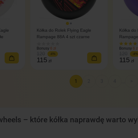
Eagle
Kółka do Rolek Flying Eagle
Kółka do 
łe
Rampage 88A 4 szt czarne
Rampage 
Bonusy
6 zł
Bonusy
6 z
120
120
-4%
-4%
115
115
zł
zł
1
2
3
4
>
...
 wheels – które kółka naprawdę warto wyb