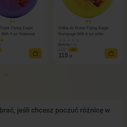
Rolek Flying Eagle
Kółka do Rolek Flying Eagle
88A 4 szt fioletowe
Rampage 88A 4 szt żółte
ł
Bonusy
6 zł
120
-4%
115
zł
>|
rać, jeśli chcesz poczuć różnicę w