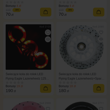
niebieskie
zielone
Bonusy
4 zł
Bonusy
4 zł
110
110
-36%
-36%
70
70
zł
zł
Kod: 2120
Kod: 2080
Świecące koła do rolek LED
Świecące koła do rolek LED
Flying Eagle Lazerwheelz 125
Flying Eagle Lazerwheelz+Sparks
mm/88A 3 szt czerwone
110 mm/85A 3 szt kolorowy
Bonusy
19 zł
Bonusy
18 zł
190
180
zł
zł
Kod: 2900
Kod: 2711