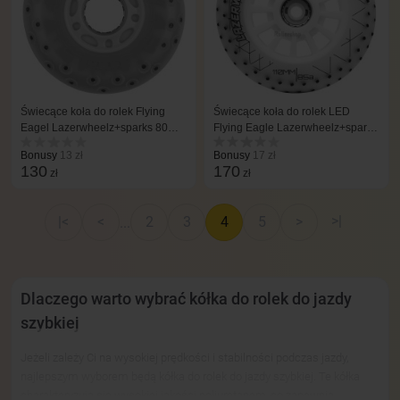
Świecące koła do rolek Flying
Świecące koła do rolek LED
Eagel Lazerwheelz+sparks 80
Flying Eagle Lazerwheelz+sparks
mm/88A 4 szt niebieskie
110 mm/85A 3 szt białe
Bonusy
13 zł
Bonusy
17 zł
130
170
zł
zł
>|
|<
<
2
3
4
5
>
...
Dlaczego warto wybrać kółka do rolek do jazdy
szybkiej
Jeżeli zależy Ci na wysokiej prędkości i stabilności podczas jazdy,
najlepszym wyborem będą kółka do rolek do jazdy szybkiej. Te kółka
charakteryzują się wysokiej jakości poliuretanem, co zapewnia