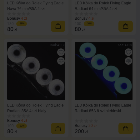
LED Kółka do Rolek Flying Eagle
LED Kółka do Rolek Flying Eagle
Nava 76 mm/85A 4 szt
Radiant 64 mm/85A 4 szt
różnokolorowy
czerwony
Bonusy
4 zł
Bonusy
4 zł
130
100
-38%
-20%
80
80
zł
zł
Kod: 4110
Kod: 4120
LED Kółka do Rolek Flying Eagle
LED Kółka do Rolek Flying Eagle
Radiant 85A 4 szt biały
Radiant 85A 8 szt niebieski
Bonusy
4 zł
Bonusy
20 zł
100
-20%
80
200
zł
zł