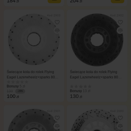
184
204
zł
zł
Kod: 2903
Kod: 2902
Świecące koła do rolek Flying
Świecące koła do rolek Flying
Eagel Lazerwheelz+sparks 80
Eagel Lazerwheelz+sparks 80
mm/88A 4 szt białe
mm/88A 4 szt czerwony
Bonusy
5 zł
Bonusy
13 zł
130
-23%
100
130
zł
zł
Kod: 2901
Kod: 2083