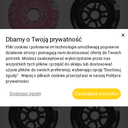
✕
Dbamy o Twoją prywatność
Pliki cookies i pokrewne im technologie umożliwiają poprawne
Świecące koła do rolek Flying
Kółka do Rolek Flying Eagle
Eagel Lazerwheelz+sparks 80
Crocanti 100 mm/88A 3 szt czarne
działanie strony i pomagają nam dostosować ofertę do Twoich
mm/88A 4 szt różowy
potrzeb. Możesz zaakceptować wykorzystanie przez nas
Bonusy
16 zł
wszystkich tych plików i przejść do sklepu lub dostosować
Bonusy
5 zł
Średnica
użycie plików do swoich preferencji, wybierając opcję "Dostosuj
130
-23%
zgody". Więcej o plikach cookies przeczytasz w naszej Polityce
100
160
zł
zł
prywatności.
Kod: 2712
Kod: 2714
Dostosuj zgody
Zaakceptuj wszystkie