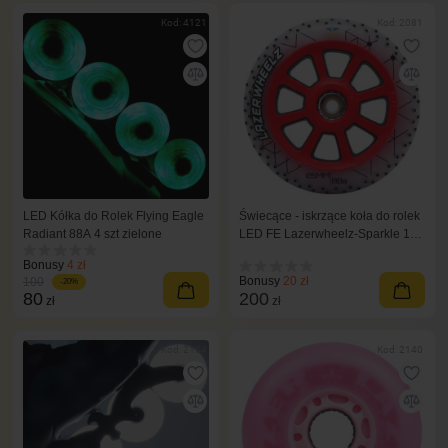
Kod: 4121
Kod: 2081
LED Kółka do Rolek Flying Eagle
Świecące - iskrzące koła do rolek
Radiant 88A 4 szt zielone
LED FE Lazerwheelz-Sparkle 125
mm/88A 3 szt czerwone
Bonusy
4 zł
Bonusy
20 zł
100
-20%
80
200
zł
zł
Kod: 2154
Kod: 2140