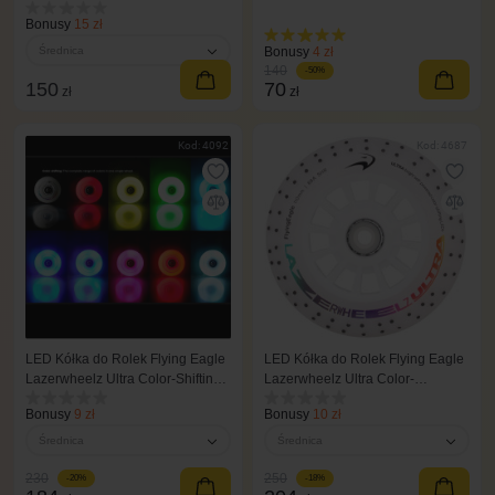
różnokolorowy
Bonusy
15 zł
Średnica
Bonusy
4 zł
140
-50%
150
70
zł
zł
Kod: 4092
Kod: 4687
LED Kółka do Rolek Flying Eagle
LED Kółka do Rolek Flying Eagle
Lazerwheelz Ultra Color-Shifting
Lazerwheelz Ultra Color-
125 mm/88A 3 szt
Shifting+sparks 125 mm/88A 3 szt
Bonusy
9 zł
Bonusy
10 zł
Średnica
Średnica
230
250
-20%
-18%