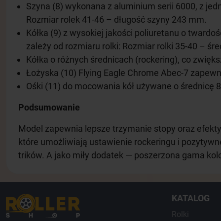
Szyna (8) wykonana z aluminium serii 6000, z je
Rozmiar rolek 41-46 – długość szyny 243 mm.
Kółka (9) z wysokiej jakości poliuretanu o twardo
zależy od rozmiaru rolki: Rozmiar rolki 35-40 – 
Kółka o różnych średnicach (rockering), co zwi
Łożyska (10) Flying Eagle Chrome Abec-7 zapewni
Ośki (11) do mocowania kół używane o średnicę 
Podsumowanie
Model zapewnia lepsze trzymanie stopy oraz efekt
które umożliwiają ustawienie rockeringu i pozytyw
trików. A jako miły dodatek — poszerzona gama kol
KATALOG
Rolki