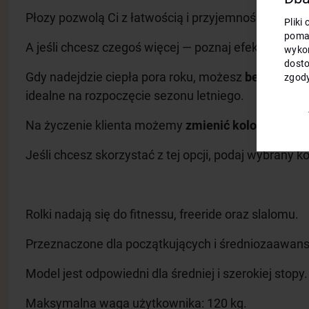
Płozy pozwolą Ci z łatwością i przyjemnością nauczyć
Pliki
poma
A jeśli chcesz czegoś więcej — poznaj efektowne trik
wykor
dosto
Gdy nadejdzie ciepła pora roku, możesz
bez trudu w
zgody
idealne na rozpoczęcie sezonu letniego.
Na życzenie klienta możemy
zmienić kolor płóz na
Jeśli chcesz skorzystać z tej opcji, podaj wybrany
Rolki nadają się do fitnessu, freeride oraz slalomu.
Przeznaczone dla początkujących i średniozaawa
Model jest odpowiedni dla średniej i szerokiej stopy.
Maksymalna waga użytkownika: 120 kg.