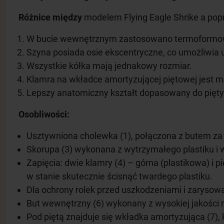
Różnice między
modelem Flying Eagle Shrike a popr
W bucie wewnętrznym zastosowano termoformowal
Szyna posiada osie ekscentryczne, co umożliwia u
Wszystkie kółka mają jednakowy rozmiar.
Klamra na wkładce amortyzującej piętowej jest 
Lepszy anatomiczny kształt dopasowany do pięty
Osobliwości:
Usztywniona cholewka (1), połączona z butem za 
Skorupa (3) wykonana z wytrzymałego plastiku i 
Zapięcia: dwie klamry (4) – górna (plastikowa) i 
w stanie skutecznie ścisnąć twardego plastiku.
Dla ochrony rolek przed uszkodzeniami i zaryso
But wewnętrzny (6) wykonany z wysokiej jakości m
Pod piętą znajduje się wkładka amortyzująca (7), 