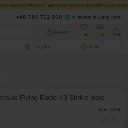
wartku (włącznie). Zamówienia złożone do godziny 12:00 zostaną wys
+48 784 712 910
rollershop.pl@gmail.com
Moje konto
0
0
0
Łożyska
Kółka
mskie Flying Eagle X3 Shrike białe
Kod:
1278