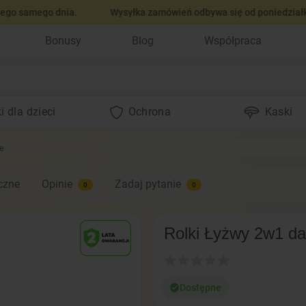
amego dnia.
Wysyłka zamówień odbywa się od poniedziałku do cz
Bonusy
Blog
Współpraca
i dla dzieci
Ochrona
Kaski
e
czne
Opinie
Zadaj pytanie
0
0
Rolki Łyżwy 2w1 da
Dostępne