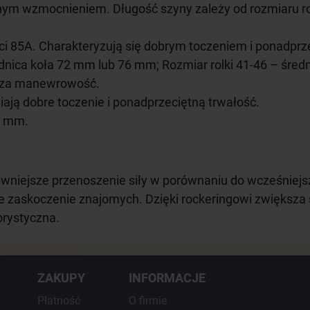
dnym wzmocnieniem. Długość szyny zależy od rozmiaru ro
ści 85A. Charakteryzują się dobrym toczeniem i ponadprz
średnica koła 72 mm lub 76 mm; Rozmiar rolki 41-46 – śre
ększa manewrowość.
ają dobre toczenie i ponadprzeciętną trwałość.
8 mm.
ywniejsze przenoszenie siły w porównaniu do wcześniejs
ne zaskoczenie znajomych. Dzięki rockeringowi zwiększa
orystyczna.
ZAKUPY
INFORMACJE
Płatność
O firmie