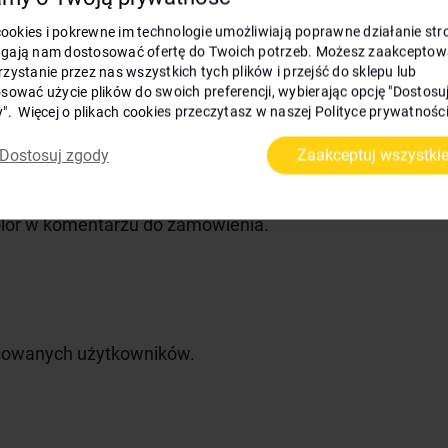
 się jeździć, tak jak na
tym filmie
.
 cookies i pokrewne im technologie umożliwiają poprawne działanie stro
gają nam dostosować ofertę do Twoich potrzeb. Możesz zaakceptow
i, tak jak chłopak na
kolejnym nagraniu
.
zystanie przez nas wszystkich tych plików i przejść do sklepu lub
sować użycie plików do swoich preferencji, wybierając opcję "Dostosu
ymienić płozy na kółka
i znów mieć wygodne, wysokiej ja
". Więcej o plikach cookies przeczytasz w naszej Polityce prywatności
Dostosuj zgody
Zaakceptuj wszystki
 dowolny
.
 kolor w komentarzu do zamówienia.
nsowanych użytkowników.