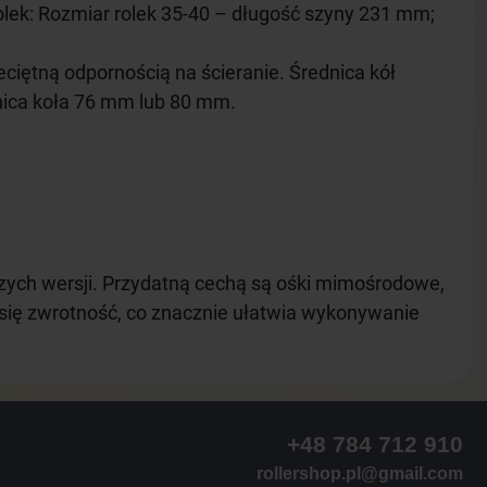
lek: Rozmiar rolek 35-40 – długość szyny 231 mm;
eciętną odpornością na ścieranie. Średnica kół
dnica koła 76 mm lub 80 mm.
zych wersji. Przydatną cechą są ośki mimośrodowe,
 się zwrotność, co znacznie ułatwia wykonywanie
+48 784 712 910
rollershop.pl@gmail.com