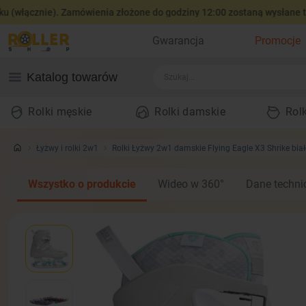
cznie). Zamówienia złożone do godziny 12:00 zostaną wysłane tego s
Gwarancja
Promocje
Katalog towarów
Rolki męskie
Rolki damskie
Rolk
Łyżwy i rolki 2w1
Rolki Łyżwy 2w1 damskie Flying Eagle X3 Shrike biał
Wszystko o produkcie
Wideo w 360°
Dane techni