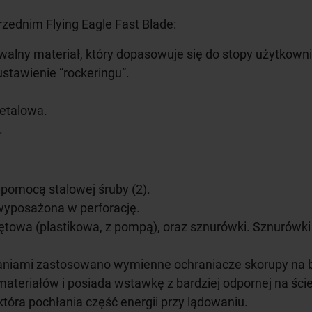
zednim Flying Eagle Fast Blade:
ny materiał, który dopasowuje się do stopy użytkowni
stawienie “rockeringu”.
metalowa.
.
pomocą stalowej śruby (2).
wyposażona w perforację.
piętowa (plastikowa, z pompą), oraz sznurówki. Sznurówki
waniami zastosowano wymienne ochraniacze skorupy na bo
ateriałów i posiada wstawkę z bardziej odpornej na ście
która pochłania część energii przy lądowaniu.