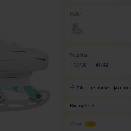
Kolor
Rozmiar
37/38
41/42
Tabela rozmiarów — jak dobra
Bonusy:
33 zł
810
zł
-20%