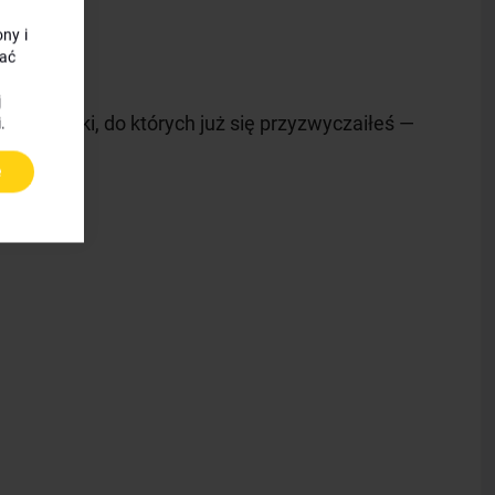
ny i
ać
j
kości rolki, do których już się przyzwyczaiłeś —
.
e