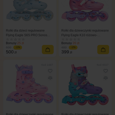
Rolki dla dzieci regulowane
Rolki dla dziewczynki regulowane
Flying Eagle S6S PRO Sonos
Flying Eagle K10 różowo-
niebieskie
fioletowe
Bonusy
25 zł
Bonusy
20 zł
600
480
-17%
-17%
500
399
zł
zł
Kod: 2487
Kod: 6027
Rolki dla dziewczynki regulowane
Rolki dla dziewczynki regulowane