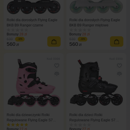
Rolki dla dorosłych Flying Eagle
Rolki dla dorosłych Flying Eagle
BKB B9 Ranger czarne
BKB B9 Ranger miętowe
Bonusy
28 zł
Bonusy
28 zł
630
630
-11%
-11%
560
560
zł
zł
Kod: 3306
Kod: 3300
Rolki dla dziewczynki Rolki
Rolki dla dzieci Rolki
Regulowane Flying Eagle S7
Regulowane Flying Eagle S7
Nimbus różowe
Nimbus czarne
Bonusy
27 zł
Bonusy
27 zł