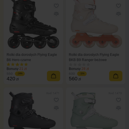
Rolki dla dorosłych Flying Eagle
Rolki dla dorosłych Flying Eagle
B6 Hero czarne
BKB B9 Ranger beżowe
Bonusy
21 zł
Bonusy
28 zł
550
630
-24%
-11%
420
560
zł
zł
Kod: 1471
Kod: 1473