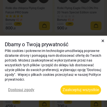
Rolki dla chłopca Flying Eagle
Rolki Flying Eagle FALCON Pro
Falcon PRO białe
20 Years Special Edition szare
Bonusy
40 zł
Bonusy
45 zł
1100
1100
-27%
-18%
800
900
zł
zł
✕
Kod: 5610
Kod: 5669
Dbamy o Twoją prywatność
Pliki cookies i pokrewne im technologie umożliwiają poprawne
działanie strony i pomagają nam dostosować ofertę do Twoich
potrzeb. Możesz zaakceptować wykorzystanie przez nas
wszystkich tych plików i przejść do sklepu lub dostosować
użycie plików do swoich preferencji, wybierając opcję "Dostosuj
zgody". Więcej o plikach cookies przeczytasz w naszej Polityce
prywatności.
Rolki dla dorosłych Flying Eagle
Rolki dla dorosłych Flying Eagle
Dostosuj zgody
Zaakceptuj wszystkie
Avian czarny
Avian T110 czarny
Bonusy
23 zł
Bonusy
35 zł
600
860
-24%
-19%
459
700
zł
zł