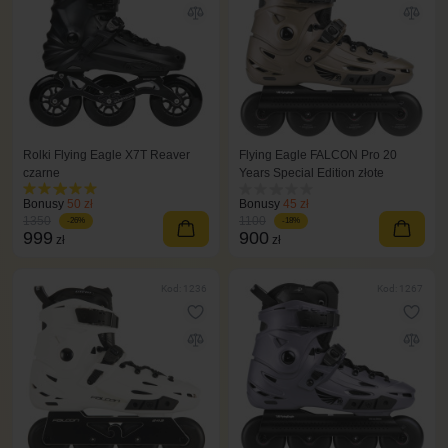
Rolki Flying Eagle X7T Reaver
Flying Eagle FALCON Pro 20
czarne
Years Special Edition złote
Bonusy
50 zł
Bonusy
45 zł
1350
1100
-26%
-18%
999
900
zł
zł
Kod: 1236
Kod: 1267