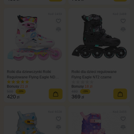
Kod: 2453
Kod: 2488
Rolki dla dziewczynki Rolki
Rolki dla dzieci regulowane
Regulowane Flying Eagle ND
Flying Eagle NT2 czarne
Nadia różowy
Bonusy
21 zł
Bonusy
18 zł
500
480
-16%
-23%
420
369
zł
zł
Kod: 6028
Kod: 2455