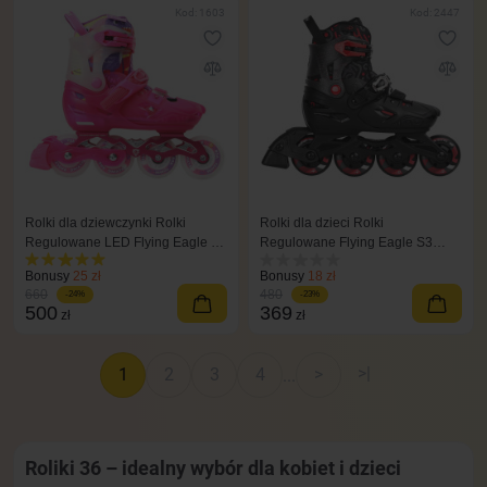
Kod: 1603
Kod: 2447
Rolki dla dziewczynki Rolki
Rolki dla dzieci Rolki
Regulowane LED Flying Eagle L8
Regulowane Flying Eagle S3
różowy
Cosmo czarny
Bonusy
25 zł
Bonusy
18 zł
660
480
-24%
-23%
500
369
zł
zł
>|
1
2
3
4
>
...
Roliki 36 – idealny wybór dla kobiet i dzieci