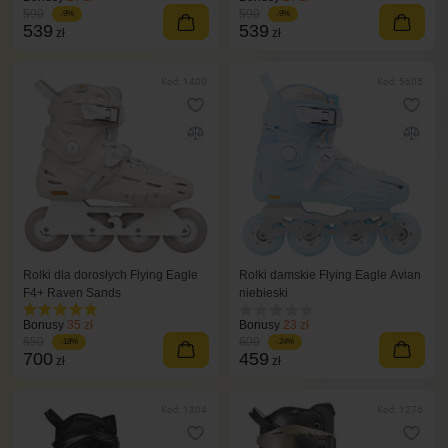
590
590
-9%
-9%
539
539
zł
zł
Kod: 1400
Kod: 5605
Rolki dla dorosłych Flying Eagle
Rolki damskie Flying Eagle Avian
F4+ Raven Sands
niebieski
Bonusy
35 zł
Bonusy
23 zł
850
600
-18%
-24%
700
459
zł
zł
Kod: 1304
Kod: 1276