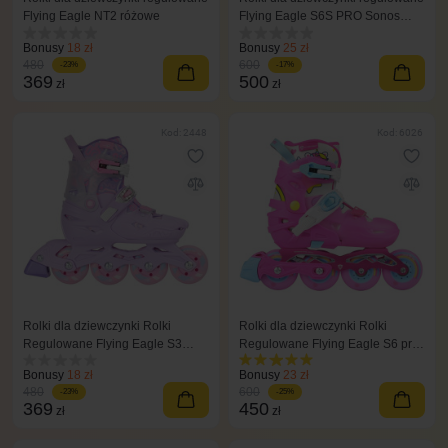
Flying Eagle NT2 różowe
Flying Eagle S6S PRO Sonos
fioletowe
Bonusy
18 zł
Bonusy
25 zł
480
600
-23%
-17%
369
500
zł
zł
Kod: 2448
Kod: 6026
Rolki dla dziewczynki Rolki
Rolki dla dziewczynki Rolki
Regulowane Flying Eagle S3
Regulowane Flying Eagle S6 pro
Cosmo
różowe
Bonusy
18 zł
Bonusy
23 zł
480
600
-23%
-25%
369
450
zł
zł