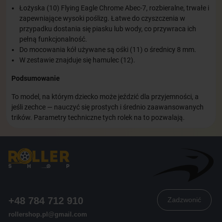
Łożyska (10) Flying Eagle Chrome Abec-7, rozbieralne, trwałe i
zapewniające wysoki poślizg. Łatwe do czyszczenia w
przypadku dostania się piasku lub wody, co przywraca ich
pełną funkcjonalność.
Do mocowania kół używane są ośki (11) o średnicy 8 mm.
W zestawie znajduje się hamulec (12).
Podsumowanie
To model, na którym dziecko może jeździć dla przyjemności, a
jeśli zechce — nauczyć się prostych i średnio zaawansowanych
trików. Parametry techniczne tych rolek na to pozwalają.
+48 784 712 910
Zadzwonić
rollershop.pl@gmail.com