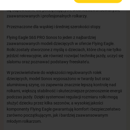
Są odpowiednie dla początkujących, średniozaawansowanych,
zaawansowanych i profesjonalnych rolkarzy.
Przeznaczone dla wąskiej i średniej szerokości stopy.
Flying Eagle S6S PRO Sonos to jeden z najbardziej
zaawansowanych modeli dziecięcych w ofercie Flying Eagle.
Rolki zostały stworzone z myślą o dzieciach, które chcą nie tylko
jeździć rekreacyjnie, ale również rozwijać technikę jazdy, uczyć się
slalomu oraz poznawać podstawy freeskate'u.
W przeciwieństwie do większości regulowanych rolek
dziecięcych, model Sonos wyposażono w twardy but oraz
aluminiową szynę, co zapewnia znacznie lepszą kontrolę nad
rolkami, większą stabilność i skuteczniejsze przenoszenie energii
podczas jazdy. Dzięki systemowi regulacji rozmiaru rolki mogą
służyć dziecku przez kilka sezonów, a wysokiej jakości
komponenty Flying Eagle gwarantują komfort i bezpieczeństwo
zarówno początkującym, jak i bardziej zaawansowanym
młodym rolkarzom.