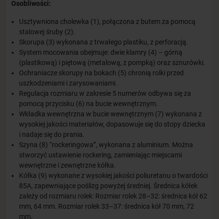
Osobliwości:
Usztywniona cholewka (1), połączona z butem za pomocą
stalowej śruby (2).
Skorupa (3) wykonana z trwałego plastiku, z perforacją.
System mocowania obejmuje: dwie klamry (4) – górną
(plastikową) i piętową (metalową, z pompką) oraz sznurówki.
Ochraniacze skorupy na bokach (5) chronią rolki przed
uszkodzeniami i zarysowaniami.
Regulacja rozmiaru w zakresie 5 numerów odbywa się za
pomocą przycisku (6) na bucie wewnętrznym.
Wkładka wewnętrzna w bucie wewnętrznym (7) wykonana z
wysokiej jakości materiałów, dopasowuje się do stopy dziecka
i nadaje się do prania.
Szyna (8) “rockeringowa”, wykonana z aluminium. Można
stworzyć ustawienie rockering, zamieniając miejscami
wewnętrzne i zewnętrzne kółka.
Kółka (9) wykonane z wysokiej jakości poliuretanu o twardości
85A, zapewniające poślizg powyżej średniej. Średnica kółek
zależy od rozmiaru rolek: Rozmiar rolek 28–32: średnica kół 62
mm, 64 mm. Rozmiar rolek 33–37: średnica kół 70 mm, 72
mm.