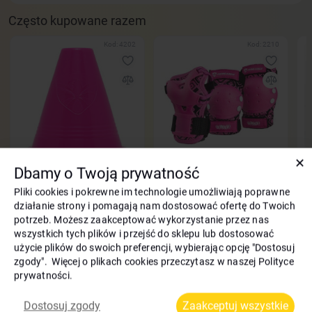
Często kupowane razem
Kod: 4202
Kod: 2210
✕
Dbamy o Twoją prywatność
Pachołki kubki do slalomu
Ochraniacze na rolki dla
P
Flying Eagle różowy 10 szt
dziewczynki Flying Eagle Celler
B
Pliki cookies i pokrewne im technologie umożliwiają poprawne
Pro Junior różowe
działanie strony i pomagają nam dostosować ofertę do Twoich
35
4
zł
zł
130
-8%
120
potrzeb. Możesz zaakceptować wykorzystanie przez nas
zł
wszystkich tych plików i przejść do sklepu lub dostosować
użycie plików do swoich preferencji, wybierając opcję "Dostosuj
zgody". Więcej o plikach cookies przeczytasz w naszej Polityce
Opis Rolki dla dziewczynki regulowane Flying
prywatności.
Eagle S6S PRO Sonos fioletowe
Dostosuj zgody
Zaakceptuj wszystkie
Rolki nadają się do fitnessu, freeskate i slalomu.