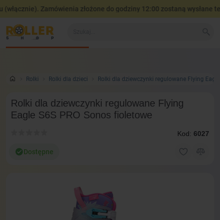
włącznie). Zamówienia złożone do godziny 12:00 zostaną wysłane tego
Wszystko o produkcie
Dane techniczne
Opinie
Za
0
Rolki
Rolki dla dzieci
Rolki dla dziewczynki regulowane Flying Eagl
Rolki dla dziewczynki regulowane Flying
Eagle S6S PRO Sonos fioletowe
Kod:
6027
Dostępne