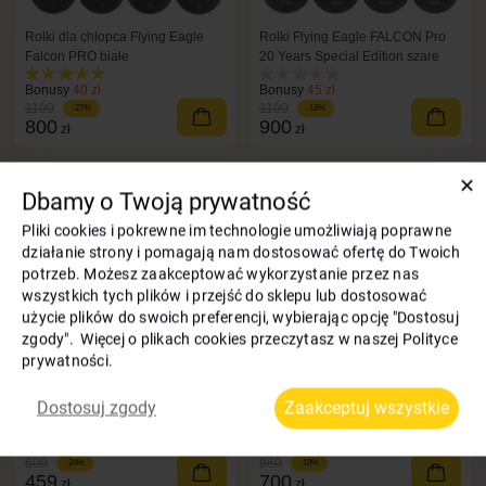
Rolki dla chłopca Flying Eagle
Rolki Flying Eagle FALCON Pro
Falcon PRO białe
20 Years Special Edition szare
Bonusy
40 zł
Bonusy
45 zł
1100
1100
-27%
-18%
800
900
zł
zł
✕
Kod: 5610
Kod: 5669
Dbamy o Twoją prywatność
Pliki cookies i pokrewne im technologie umożliwiają poprawne
działanie strony i pomagają nam dostosować ofertę do Twoich
potrzeb. Możesz zaakceptować wykorzystanie przez nas
wszystkich tych plików i przejść do sklepu lub dostosować
użycie plików do swoich preferencji, wybierając opcję "Dostosuj
zgody". Więcej o plikach cookies przeczytasz w naszej Polityce
prywatności.
Rolki dla dorosłych Flying Eagle
Rolki dla dorosłych Flying Eagle
Dostosuj zgody
Zaakceptuj wszystkie
Avian czarny
Avian T110 czarny
Bonusy
23 zł
Bonusy
35 zł
600
860
-24%
-19%
459
700
zł
zł