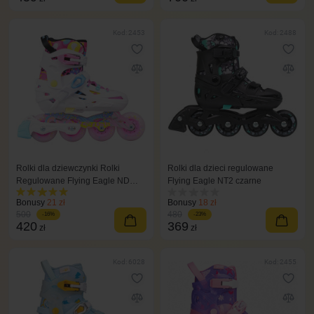
Kod: 2453
Kod: 2488
Rolki dla dziewczynki Rolki
Rolki dla dzieci regulowane
Regulowane Flying Eagle ND
Flying Eagle NT2 czarne
Nadia różowy
Bonusy
21 zł
Bonusy
18 zł
500
480
-16%
-23%
420
369
zł
zł
Kod: 6028
Kod: 2455