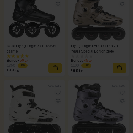
Rolki Flying Eagle X7T Reaver
Flying Eagle FALCON Pro 20
czarne
Years Special Edition złote
Bonusy
50 zł
Bonusy
45 zł
1350
1100
-26%
-18%
999
900
zł
zł
Kod: 1236
Kod: 1267