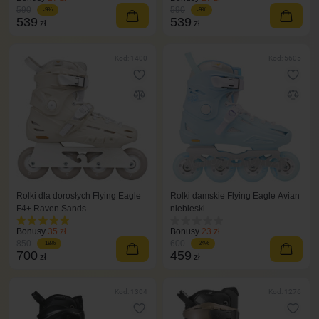
590
590
-9%
-9%
539
539
zł
zł
Kod: 1400
Kod: 5605
Rolki dla dorosłych Flying Eagle
Rolki damskie Flying Eagle Avian
F4+ Raven Sands
niebieski
Bonusy
35 zł
Bonusy
23 zł
850
600
-18%
-24%
700
459
zł
zł
Kod: 1304
Kod: 1276