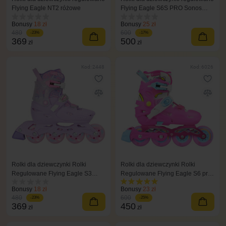
Flying Eagle NT2 różowe
Flying Eagle S6S PRO Sonos
fioletowe
Bonusy
18 zł
Bonusy
25 zł
480
600
-23%
-17%
369
500
zł
zł
Kod: 2448
Kod: 6026
Rolki dla dziewczynki Rolki
Rolki dla dziewczynki Rolki
Regulowane Flying Eagle S3
Regulowane Flying Eagle S6 pro
Cosmo
różowe
Bonusy
18 zł
Bonusy
23 zł
480
600
-23%
-25%
369
450
zł
zł