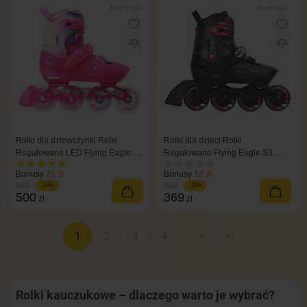
Kod: 1603
Kod: 2447
Rolki dla dziewczynki Rolki
Rolki dla dzieci Rolki
Regulowane LED Flying Eagle L8
Regulowane Flying Eagle S3
różowy
Cosmo czarny
Bonusy
25 zł
Bonusy
18 zł
660
480
-24%
-23%
500
369
zł
zł
>|
1
2
3
4
>
...
Rolki kauczukowe – dlaczego warto je wybrać?