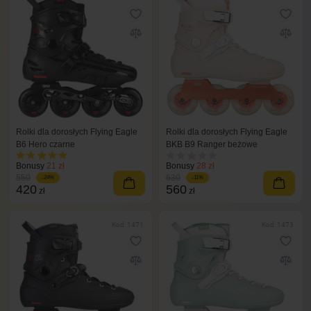
Rolki dla dorosłych Flying Eagle
Rolki dla dorosłych Flying Eagle
B6 Hero czarne
BKB B9 Ranger beżowe
Bonusy
21 zł
Bonusy
28 zł
550
630
-24%
-11%
420
560
zł
zł
Kod: 1471
Kod: 1473