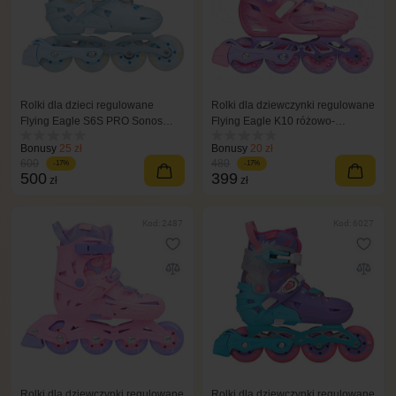
Rolki dla dzieci regulowane
Rolki dla dziewczynki regulowane
Flying Eagle S6S PRO Sonos
Flying Eagle K10 różowo-
niebieskie
fioletowe
Bonusy
25 zł
Bonusy
20 zł
600
480
-17%
-17%
500
399
zł
zł
Kod: 2487
Kod: 6027
Rolki dla dziewczynki regulowane
Rolki dla dziewczynki regulowane