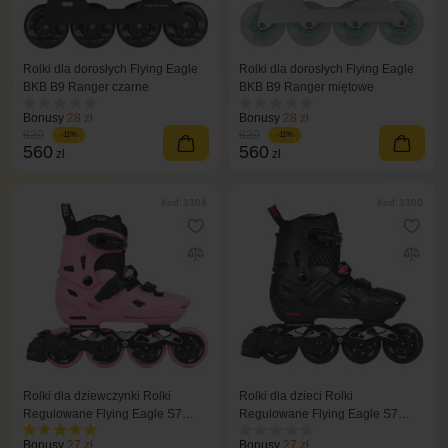
Rolki dla dorosłych Flying Eagle
Rolki dla dorosłych Flying Eagle
BKB B9 Ranger czarne
BKB B9 Ranger miętowe
Bonusy
28 zł
Bonusy
28 zł
630
630
-11%
-11%
560
560
zł
zł
Kod: 3306
Kod: 3300
Rolki dla dziewczynki Rolki
Rolki dla dzieci Rolki
Regulowane Flying Eagle S7
Regulowane Flying Eagle S7
Nimbus różowe
Nimbus czarne
Bonusy
27 zł
Bonusy
27 zł