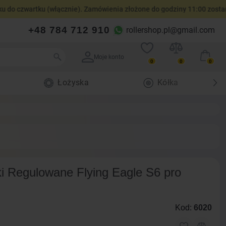
czwartku (włącznie). Zamówienia złożone do godziny 11:00 zostaną wy
+48 784 712 910
rollershop.pl@gmail.com
Moje konto
0
0
0
Łożyska
Kółka
lki Regulowane Flying Eagle S6 pro
Kod:
6020