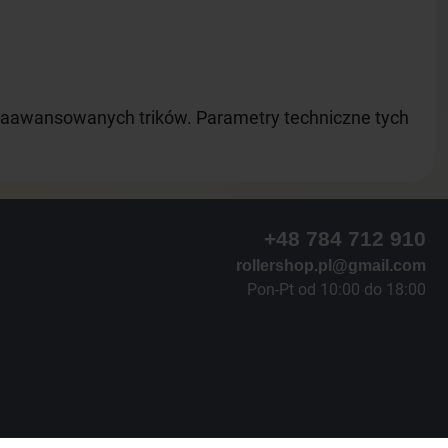
o zaawansowanych trików. Parametry techniczne tych
+48 784 712 910
rollershop.pl@gmail.com
Pon-Pt od 10:00 do 18:00