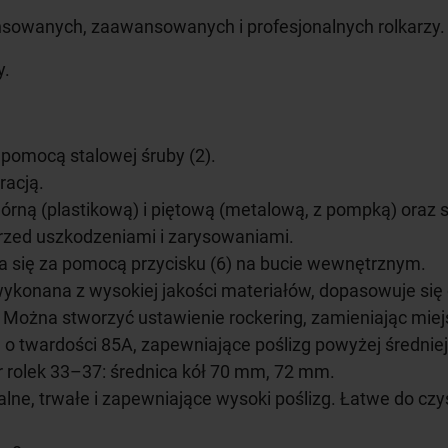
sowanych, zaawansowanych i profesjonalnych rolkarzy.
y.
pomocą stalowej śruby (2).
racją.
rną (plastikową) i piętową (metalową, z pompką) oraz 
przed uszkodzeniami i zarysowaniami.
 się za pomocą przycisku (6) na bucie wewnętrznym.
nana z wysokiej jakości materiałów, dopasowuje się do 
 Można stworzyć ustawienie rockering, zamieniając mie
 o twardości 85A, zapewniające poślizg powyżej średniej
 rolek 33–37: średnica kół 70 mm, 72 mm.
alne, trwałe i zapewniające wysoki poślizg. Łatwe do cz