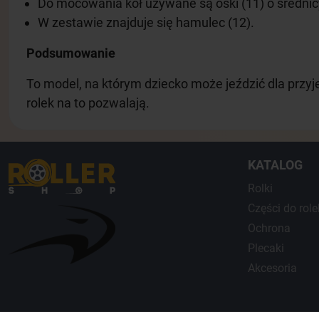
Do mocowania kół używane są ośki (11) o średni
W zestawie znajduje się hamulec (12).
Podsumowanie
To model, na którym dziecko może jeździć dla przyj
rolek na to pozwalają.
KATALOG
Rolki
Сzęści do role
Ochrona
Plecaki
Akcesoria