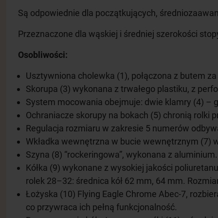
Są odpowiednie dla początkujących, średniozaawan
Przeznaczone dla wąskiej i średniej szerokości stop
Osobliwości:
Usztywniona cholewka (1), połączona z butem za 
Skorupa (3) wykonana z trwałego plastiku, z perfo
System mocowania obejmuje: dwie klamry (4) – gó
Ochraniacze skorupy na bokach (5) chronią rolki 
Regulacja rozmiaru w zakresie 5 numerów odbywa
Wkładka wewnętrzna w bucie wewnętrznym (7) wyko
Szyna (8) “rockeringowa”, wykonana z aluminium.
Kółka (9) wykonane z wysokiej jakości poliuretanu
rolek 28–32: średnica kół 62 mm, 64 mm. Rozmiar
Łożyska (10) Flying Eagle Chrome Abec-7, rozbier
co przywraca ich pełną funkcjonalność.