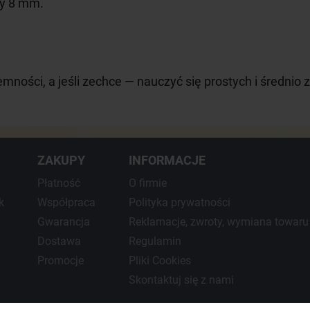
cy 8 mm.
emności, a jeśli zechce — nauczyć się prostych i średni
ZAKUPY
INFORMACJE
Płatność
O firmie
k
Współpraca
Polityka prywatności
Gwarancja
Reklamacje, zwroty, wymiana towaru
Dostawa
Regulamin
Promocje
Pliki Cookies
Skontaktuj się z nami