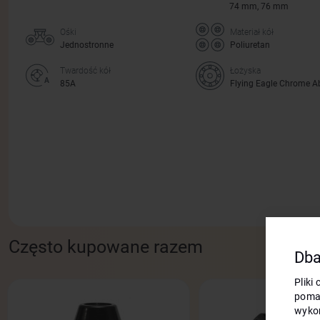
74 mm, 76 mm
Ośki
Materiał kół
Jednostronne
Poliuretan
Twardość kół
Łożyska
85А
Flying Eagle Chrome A
Często kupowane razem
Dba
Pliki
poma
wykor