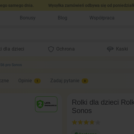
samego dnia.
Wysyłka zamówień odbywa się od poniedziałku do 
Bonusy
Blog
Współpraca
i dla dzieci
Ochrona
Kaski
e S6 pro Sonos
czne
Opinie
Zadaj pytanie
1
0
Rolki dla dzieci Ro
Sonos