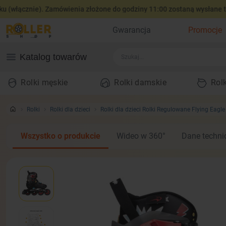
ącznie). Zamówienia złożone do godziny 11:00 zostaną wysłane tego 
Gwarancja
Promocje
Katalog towarów
Rolki męskie
Rolki damskie
Rolk
Rolki
Rolki dla dzieci
Rolki dla dzieci Rolki Regulowane Flying Eagl
Wszystko o produkcie
Wideo w 360°
Dane techni