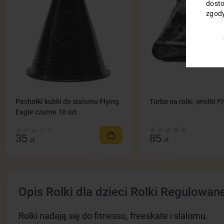
dosto
zgody
Pachołki kubki do slalomu Flying
Torba na rolki, wrotki F
Eagle czarne 10 szt
35
85
zł
zł
Opis Rolki dla dzieci Rolki Regulowan
Rolki nadają się do fitnessu, freeskate i slalomu.