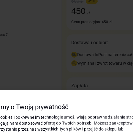
600
zł
-25%
450
zł
zł
Cena promocyjna: 450
bec-7
Dostawa i odbiór:
Dostawa InPost na terenie cał
Wymiana i zwrot towaru w cią
Zapłata
my o Twoją prywatność
 cookies i pokrewne im technologie umożliwiają poprawne działanie stro
gają nam dostosować ofertę do Twoich potrzeb. Możesz zaakceptow
zystanie przez nas wszystkich tych plików i przejść do sklepu lub