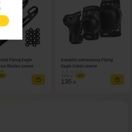
j
.
e
rolek Flying Eagle
Komplet ochraniaczy Flying
 Ice Blades czarne
Eagle Cobet czarne
140
zł
-6%
-4%
135
zł