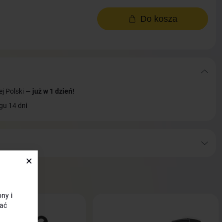
Do kosza
ej Polski —
już w 1 dzień!
gu 14 dni
✕
ny i
ać