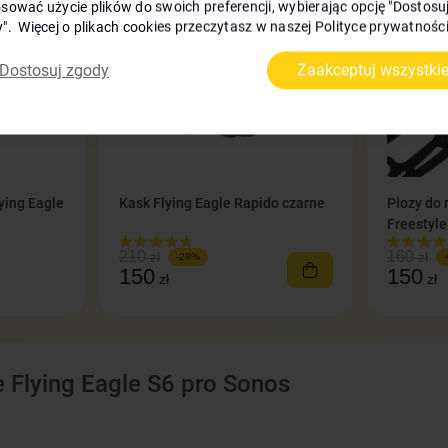
sować użycie plików do swoich preferencji, wybierając opcję "Dostosu
". Więcej o plikach cookies przeczytasz w naszej Polityce prywatności
Dostosuj zgody
Zaakceptuj wszystki
lying Eagle
Kask Flying Eagle Rapido czarne
Płozy do 
Freestyle
210
160
zł
zł
-29%
150
150
zł
zł
e Flying Eagle S6 pro Sonos