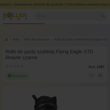
nie). Zamówienia złożone do godziny 12:00 zostaną wysłane tego sam
Wszystko o produkcie
Wideo w 360°
Wideo opinie i testy
Rolki
Rolki dla dorosłych
Rolki do jazdy szybkiej Flying Eagle X7D 
Rolki do jazdy szybkiej Flying Eagle X7D
Reaver czarne
Kod:
1287
Dostępne