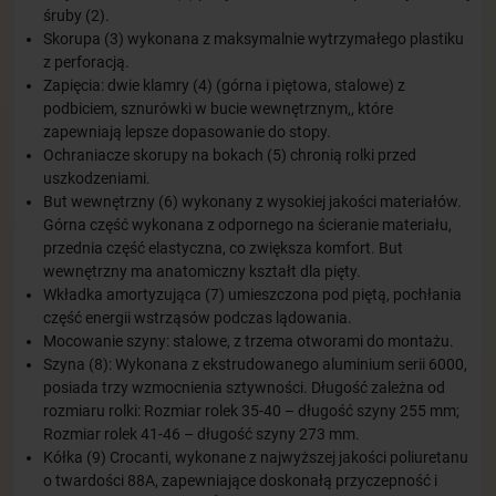
śruby (2).
Skorupa (3) wykonana z maksymalnie wytrzymałego plastiku
z perforacją.
Zapięcia: dwie klamry (4) (górna i piętowa, stalowe) z
podbiciem, sznurówki w bucie wewnętrznym,, które
zapewniają lepsze dopasowanie do stopy.
Ochraniacze skorupy na bokach (5) chronią rolki przed
uszkodzeniami.
But wewnętrzny (6) wykonany z wysokiej jakości materiałów.
Górna część wykonana z odpornego na ścieranie materiału,
przednia część elastyczna, co zwiększa komfort. But
wewnętrzny ma anatomiczny kształt dla pięty.
Wkładka amortyzująca (7) umieszczona pod piętą, pochłania
część energii wstrząsów podczas lądowania.
Mocowanie szyny: stalowe, z trzema otworami do montażu.
Szyna (8): Wykonana z ekstrudowanego aluminium serii 6000,
posiada trzy wzmocnienia sztywności. Długość zależna od
rozmiaru rolki: Rozmiar rolek 35-40 – długość szyny 255 mm;
Rozmiar rolek 41-46 – długość szyny 273 mm.
Kółka (9) Crocanti, wykonane z najwyższej jakości poliuretanu
o twardości 88A, zapewniające doskonałą przyczepność i