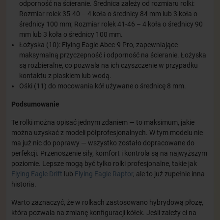
odporność na ścieranie. Średnica zależy od rozmiaru rolki:
Rozmiar rolek 35-40 – 4 koła o średnicy 84 mm lub 3 koła o
średnicy 100 mm; Rozmiar rolek 41-46 – 4 koła o średnicy 90
mm lub 3 koła o średnicy 100 mm.
Łożyska (10): Flying Eagle Abec-9 Pro, zapewniające
maksymalną przyczepność i odporność na ścieranie. Łożyska
są rozbieralne, co pozwala na ich czyszczenie w przypadku
kontaktu z piaskiem lub wodą.
Ośki (11) do mocowania kół używane o średnicę 8 mm.
Podsumowanie
Te rolki można opisać jednym zdaniem — to maksimum, jakie
można uzyskać z modeli półprofesjonalnych. W tym modelu nie
ma już nic do poprawy — wszystko zostało dopracowane do
perfekcji. Przenoszenie siły, komfort i kontrola są na najwyższym
poziomie. Lepsze mogą być tylko rolki profesjonalne, takie jak
Flying Eagle Drift
lub
Flying Eagle Raptor
, ale to już zupełnie inna
historia.
Warto zaznaczyć, że w rolkach zastosowano hybrydową płozę,
która pozwala na zmianę konfiguracji kółek. Jeśli zależy ci na