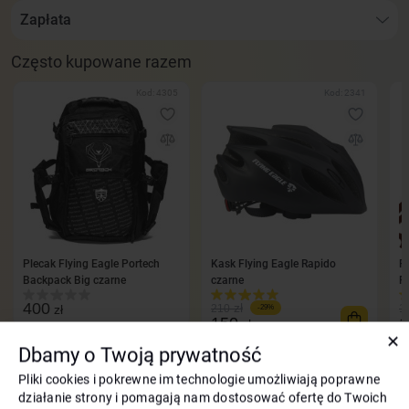
Zapłata
Często kupowane razem
Kod: 4305
Kod: 2341
Plecak Flying Eagle Portech
Kask Flying Eagle Rapido
Pł
Backpack Big czarne
czarne
F
400
zł
zł
210
1
-29%
150
1
zł
✕
Dbamy o Twoją prywatność
Pliki cookies i pokrewne im technologie umożliwiają poprawne
Opis Rolki do jazdy szybkiej Flying Eagle X7D
działanie strony i pomagają nam dostosować ofertę do Twoich