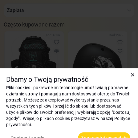
Zapłata
Często kupowane razem
Kod: 4306
Kod: 2322
✕
Dbamy o Twoją prywatność
Pliki cookies i pokrewne im technologie umożliwiają poprawne
Plecak Flying Eagle Portech
Kask Flying Eagle Zeus czarne
Pł
działanie strony i pomagają nam dostosować ofertę do Twoich
Backpack medium zielone
Fr
potrzeb. Możesz zaakceptować wykorzystanie przez nas
zł
150
-10%
wszystkich tych plików i przejść do sklepu lub dostosować
135
400
zł
zł
1
użycie plików do swoich preferencji, wybierając opcję "Dostosuj
1
zgody". Więcej o plikach cookies przeczytasz w naszej Polityce
prywatności.
Opis Rolki Flying Eagle Falcon PRO niebieskie
Dostosuj zgody
Zaakceptuj wszystkie