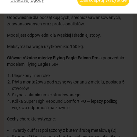
Rolki nadają się do fitnessu, freeskate'u i slalomu.
Odpowiednie dla początkujących, średniozaawansowanych,
zaawansowanych oraz profesjonalistów.
Model jest odpowiedni dla wąskiej i średniej stopy.
Maksymalna waga użytkownika: 160 kg.
Główne różnice między Flying Eagle Falcon Pro
a poprzednim
modelem Flying Eagle F5s+:
Ulepszony liner rolek
Płyta montażowa pod szynę wykonana z metalu, posiada 5
otworów
Szyna z aluminium ekstrudowanego
Kółka Super High Rebound Comfort PU — lepszy poślizg i
większa odporność na zużycie
Cechy charakterystyczne:
Twardy cuff (1) połączony z butem śrubą metalową (2)
Skorupa (3) wykonana z bardzo wytrzymałego plastiku, z