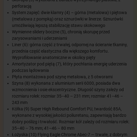
perforacją
System zapięć: dwie klamry (4) – górna (metalowa) i piętowa
(metalowa z pompką) oraz sznurówki w linerze. Sznurówki
umożliwiają lepszą stabilizację stawu skokowego
Wymienne slidery boczne (5), chronią skorupę przed
zarysowaniami i uderzeniami
Liner (6): górna część z trwałej, odpornej na ścieranie tkaniny,
przednia część elastyczna dla większego komfortu.
Wyprofilowanie anatomiczne w okolicy pięty
Amortyzator pod piętą (7), który pochłania energię uderzenia
podczas lądowania
Płyta montażowa pod szynę metalowa, z 5 otworami
Szyna (8) wykonana z aluminium serii 6000, posiada dwa
wzmocnienia i osie ekscentryczne. Długość szyny zależy od
rozmiaru rolek: rozmiar 35–40 – 231 mm; rozmiar 41–46 –
243 mm
Kółka (9) Super High Rebound Comfort PU, twardość 85A,
wykonane z wysokiej jakości poliuretanu, zapewniają bardzo
dobry poślizg i trwałość. Rozmiar kół zależy od rozmiaru rolek:
35–40 – 76 mm; 41–46 – 80 mm
Łożyska (10) Flying Eagle Chrome Abec-7 — trwałe, z dobrym