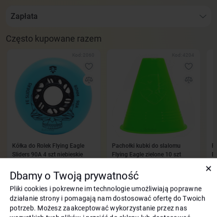
Zapłata
Często kupowane razem
Kod: 2060
Kod: 4204
Kółka do Rolek Flying Eagle
Pachołki kubki do slalomu
P
Sliders 90A 4 szt niebieskie
Flying Eagle zielone 10 szt
B
✕
35
4
zł
110
zł
-10%
Dbamy o Twoją prywatność
99
zł
Pliki cookies i pokrewne im technologie umożliwiają poprawne
działanie strony i pomagają nam dostosować ofertę do Twoich
potrzeb. Możesz zaakceptować wykorzystanie przez nas
Opis Rolki Flying Eagle X6 Reaver szary