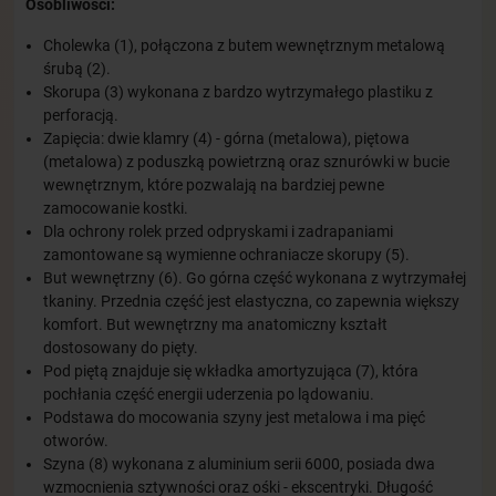
Osobliwości:
Cholewka (1), połączona z butem wewnętrznym metalową
śrubą (2).
Skorupa (3) wykonana z bardzo wytrzymałego plastiku z
perforacją.
Zapięcia: dwie klamry (4) - górna (metalowa), piętowa
(metalowa) z poduszką powietrzną oraz sznurówki w bucie
wewnętrznym, które pozwalają na bardziej pewne
zamocowanie kostki.
Dla ochrony rolek przed odpryskami i zadrapaniami
zamontowane są wymienne ochraniacze skorupy (5).
But wewnętrzny (6). Go górna część wykonana z wytrzymałej
tkaniny. Przednia część jest elastyczna, co zapewnia większy
komfort. But wewnętrzny ma anatomiczny kształt
dostosowany do pięty.
Pod piętą znajduje się wkładka amortyzująca (7), która
pochłania część energii uderzenia po lądowaniu.
Podstawa do mocowania szyny jest metalowa i ma pięć
otworów.
Szyna (8) wykonana z aluminium serii 6000, posiada dwa
wzmocnienia sztywności oraz ośki - ekscentryki. Długość