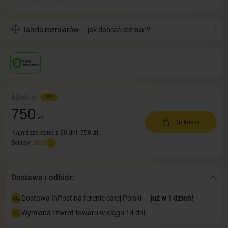
Tabela rozmiarów — jak dobrać rozmiar?
1150
zł
-35%
750
zł
Do kosza
zł
Najniższa cena z 30 dni: 750
Bonusy:
38 zł
Dostawa i odbiór:
Dostawa InPost na terenie całej Polski —
już w 1 dzień!
Wymiana i zwrot towaru w ciągu 14 dni