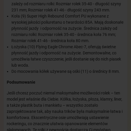
zależy od rozmiaru rolki: Rozmiar rolek 35-40 - długość szyny
231 mm; Rozmiar rolek 41-46 - długość szyny 243 mm.
Koła (9) Super High Rebound Comfort PU wykonane z
wysokiej jakości poliuretanu o twardości 85A. Mają doskonałe
płynność jazdy i odporność na zużycie. Średnica zależy od
rozmiaru rolki: Rozmiar rolek 35-40 - średnica koła 76 mm;
Rozmiar rolek 41-46 - średnica koła 80 mm.
Łożyska (10) Flying Eagle Chrome Abec-7, oferują świetne
płynność jazdy i odporność na zużycie. Demontowalne, co
umożliwia łatwe czyszczenie, jeśli dostanie się do nich piasek
lub woda.
Do mocowania kółek używane są ośki (11) o średnicy 8 mm.
Podsumowanie
Jeśli chcesz poczuć niemal maksymalne możliwości rolek – ten
model jest właśnie dla Ciebie. Kółka, łożyska, płoza, klamry, liner,
a także plastik buta i mankietu – wszystko zostało
zaprojektowane tak, aby nauka trików była maksymalnie łatwa i
komfortowa. Ekscentryczne osie umożliwiają ustawienie
rockeringu, co znacznie ułatwia opanowanie elementów
slalomowych. Te rolki z pewnością dostarczą Ci mnóstwo