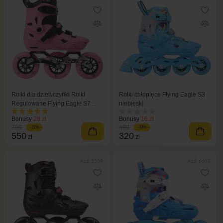
Rolki dla dziewczynki Rolki
Rolki chłopięce Flying Eagle S3
Regulowane Flying Eagle S7
niebieski
Speed różowe
Bonusy
28 zł
Bonusy
16 zł
700
480
-21%
-33%
550
320
zł
zł
Kod: 3309
Kod: 6003