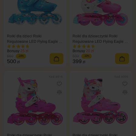
Rolki dla dzieci Rolki
Rolki dla dziewczynki Rolki
Regulowane LED Flying Eagle L8
Regulowane LED Flying Eagle L6
niebieski
Lumos różowe
Bonusy
25 zł
Bonusy
20 zł
660
590
-24%
-32%
500
399
zł
zł
Kod: 6016
Kod: 6006
Rolki dla dziewczynki Rolki
Rolki dla dziewczynki Rolki