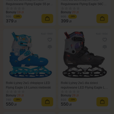
Regulowane Flying Eagle S5 pro
Regulowane Flying Eagle S6C
różowe
różowe
Bonusy
19 zł
Bonusy
20 zł
500
600
-24%
-34%
379
399
zł
zł
Kod: 1969
Kod: 1604
Rolki Łyżwy 2w1 chłopięce LED
Rolki Łyżwy 2w1 dla dzieci
Flying Eagle L6 Lumos niebieski
regulowane LED Flying Eagle L8
czarne
Bonusy
28 zł
Bonusy
28 zł
740
810
-26%
-32%
550
550
zł
zł