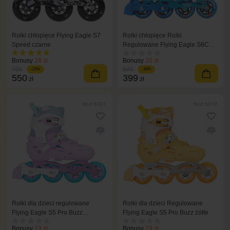
Rolki chłopięce Flying Eagle S7
Rolki chłopięce Rolki
Speed czarne
Regulowane Flying Eagle S6C
niebieski
Bonusy
28 zł
Bonusy
20 zł
700
600
-21%
-34%
550
399
zł
zł
Kod: 6021
Kod: 6019
Rolki dla dzieci regulowane
Rolki dla dzieci Regulowane
Flying Eagle S5 Pro Buzz
Flying Eagle S5 Pro Buzz żółte
fioletowe
Bonusy
23 zł
Bonusy
23 zł