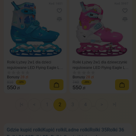
Kod: 1601
Kod: 5997
Rolki Łyżwy 2w1 dla dzieci
Rolki Łyżwy 2w1 dla dziewczynki
regulowane LED Flying Eagle L8
regulowane LED Flying Eagle L6
niebieski
Lumos różowe
Bonusy
28 zł
Bonusy
28 zł
810
740
-32%
-26%
550
550
zł
zł
>|
|<
<
1
2
3
4
>
...
Gdzie kupić rolki
Kupić rolki
Ladne rolki
Rolki 35
Rolki 36