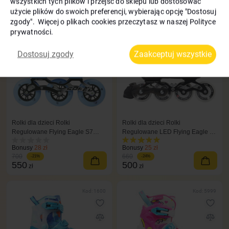
wszystkich tych plików i przejść do sklepu lub dostosować
użycie plików do swoich preferencji, wybierając opcję "Dostosuj
zgody". Więcej o plikach cookies przeczytasz w naszej Polityce
Kod: 1900
Kod: 1602
prywatności.
Dostosuj zgody
Zaakceptuj wszystkie
Rolki dla dzieci Rolki
Rolki dla dzieci Rolki
Regulowane Flying Eagle S7
Regulowane LED Flying Eagle L8
Speed niebieski
czarne
Bonusy
28 zł
Bonusy
25 zł
700
660
-21%
-24%
550
500
zł
zł
Kod: 1600
Kod: 5999