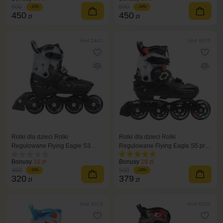
500
500
-10%
-10%
450
450
zł
zł
Kod: 2441
Kod: 6010
Rolki dla dzieci Rolki
Rolki dla dzieci Rolki
Regulowane Flying Eagle S3
Regulowane Flying Eagle S5 pro
czarny
czarne
Bonusy
16 zł
Bonusy
19 zł
480
500
-33%
-24%
320
379
zł
zł
Kod: 6013
Kod: 6020