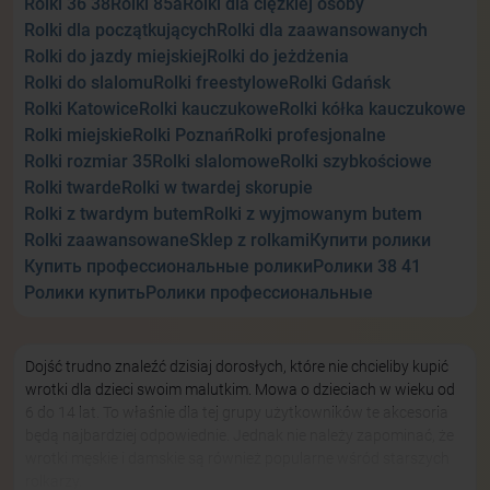
Rolki 36 38
Rolki 85a
Rolki dla ciężkiej osoby
Rolki dla początkujących
Rolki dla zaawansowanych
Rolki do jazdy miejskiej
Rolki do jeżdżenia
Rolki do slalomu
Rolki freestylowe
Rolki Gdańsk
Rolki Katowice
Rolki kauczukowe
Rolki kółka kauczukowe
Rolki miejskie
Rolki Poznań
Rolki profesjonalne
Rolki rozmiar 35
Rolki slalomowe
Rolki szybkościowe
Rolki twarde
Rolki w twardej skorupie
Rolki z twardym butem
Rolki z wyjmowanym butem
Rolki zaawansowane
Sklep z rolkami
Купити ролики
Купить профессиональные ролики
Ролики 38 41
Ролики купить
Ролики профессиональные
Dojść trudno znaleźć dzisiaj dorosłych, które nie chcieliby kupić
wrotki dla dzieci swoim malutkim. Mowa o dzieciach w wieku od
6 do 14 lat. To właśnie dla tej grupy użytkowników te akcesoria
będą najbardziej odpowiednie. Jednak nie należy zapominać, że
wrotki męskie i damskie są również popularne wśród starszych
rolkarzy.