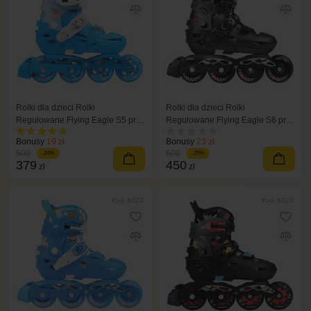
Rolki dla dzieci Rolki
Rolki dla dzieci Rolki
Regulowane Flying Eagle S5 pro
Regulowane Flying Eagle S6 pro
niebieski
czarne
Bonusy
19 zł
Bonusy
23 zł
500
600
-24%
-25%
379
450
zł
zł
Kod: 6023
Kod: 6020