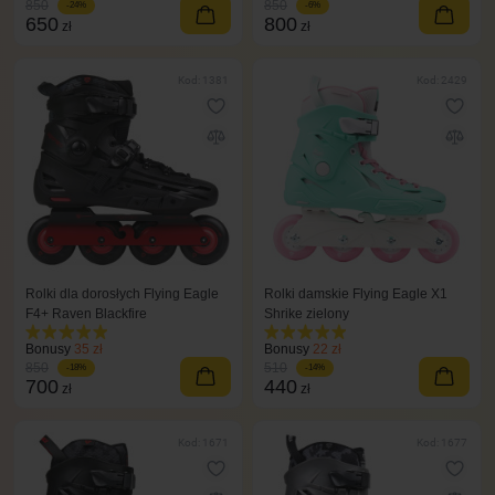
850
850
-24%
-6%
650
800
zł
zł
Kod: 1381
Kod: 2429
Rolki dla dorosłych Flying Eagle
Rolki damskie Flying Eagle X1
F4+ Raven Blackfire
Shrike zielony
Bonusy
35 zł
Bonusy
22 zł
850
510
-18%
-14%
700
440
zł
zł
Kod: 1671
Kod: 1677