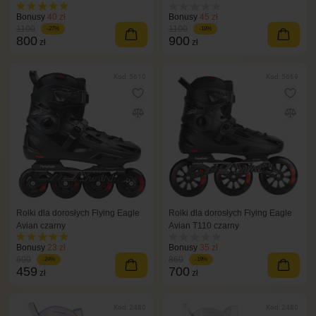
Bonusy
40 zł
Bonusy
45 zł
1100
1100
-27%
-18%
800
900
zł
zł
Kod: 5610
Kod: 5669
Rolki dla dorosłych Flying Eagle
Rolki dla dorosłych Flying Eagle
Avian czarny
Avian T110 czarny
Bonusy
23 zł
Bonusy
35 zł
600
860
-24%
-19%
459
700
zł
zł
Kod: 2480
Kod: 2480