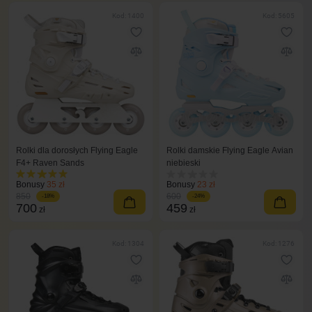
Kod: 1400
Kod: 5605
Rolki dla dorosłych Flying Eagle
Rolki damskie Flying Eagle Avian
F4+ Raven Sands
niebieski
Bonusy
35 zł
Bonusy
23 zł
850
600
-18%
-24%
700
459
zł
zł
Kod: 1304
Kod: 1276