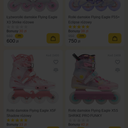
Łyżworolki damskie Flying Eagle
Rolki damskie Flying Eagle F5S+
X3 Shrike różowe
Eclipse różowy
Bonusy
30 zł
Bonusy
38 zł
660
950
-9%
-21%
600
750
zł
zł
Kod: 2400
Kod: 2408
Rolki damskie Flying Eagle X5F
Rolki damskie Flying Eagle X5S
Shadow różowy
SHRIKE PRO FUNKY
Bonusy
33 zł
Bonusy
40 zł