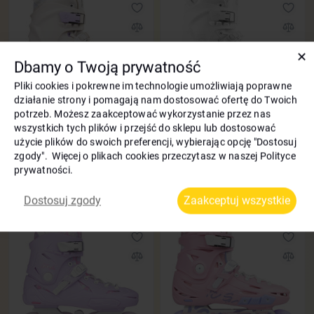
✕
Dbamy o Twoją prywatność
Pliki cookies i pokrewne im technologie umożliwiają poprawne
działanie strony i pomagają nam dostosować ofertę do Twoich
potrzeb. Możesz zaakceptować wykorzystanie przez nas
Rolki Flying Eagle X7F Reaver
Rolki Flying Eagle X7F Reaver
wszystkich tych plików i przejść do sklepu lub dostosować
biały
biały 2026
użycie plików do swoich preferencji, wybierając opcję "Dostosuj
zgody". Więcej o plikach cookies przeczytasz w naszej Polityce
Bonusy
45 zł
Bonusy
45 zł
prywatności.
1200
1200
-25%
-25%
900
900
zł
zł
Dostosuj zgody
Zaakceptuj wszystkie
Kod: 1273
Kod: 1333