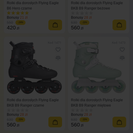
Rolki dla dorosłych Flying Eagle
Rolki dla dorosłych Flying Eagle
B6 Hero czarne
BKB B9 Ranger beżowe
Bonusy
21 zł
Bonusy
28 zł
550
630
-24%
-11%
420
560
zł
zł
Kod: 1471
Kod: 1473
Rolki dla dorosłych Flying Eagle
Rolki dla dorosłych Flying Eagle
BKB B9 Ranger czarne
BKB B9 Ranger miętowe
Bonusy
28 zł
Bonusy
28 zł
630
630
-11%
-11%
560
560
zł
zł