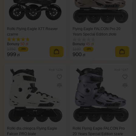
Rolki Flying Eagle X7T Reaver
Flying Eagle FALCON Pro 20
czarne
Years Special Edition złote
Bonusy
50 zł
Bonusy
45 zł
1350
1100
-26%
-18%
999
900
zł
zł
Kod: 1236
Kod: 1267
Rolki dla chłopca Flying Eagle
Rolki Flying Eagle FALCON Pro
Falcon PRO białe
20 Years Special Edition szare