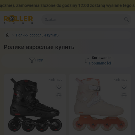
). Zamówienia złożone do godziny 12:00 zostaną wysłane tego samego
Ролики взрослые купить
Ролики взрослые купить
Sortowanie:
Filtry
Kod: 1470
Kod: 1472